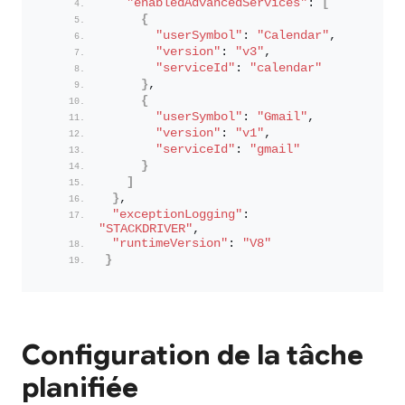
"enabledAdvancedServices"
: 
[
{
"userSymbol"
: 
"Calendar"
,
"version"
: 
"v3"
,
"serviceId"
: 
"calendar"
}
,
{
"userSymbol"
: 
"Gmail"
,
"version"
: 
"v1"
,
"serviceId"
: 
"gmail"
}
]
}
,
"exceptionLogging"
: 
"STACKDRIVER"
,
"runtimeVersion"
: 
"V8"
}
Configuration de la tâche
planifiée