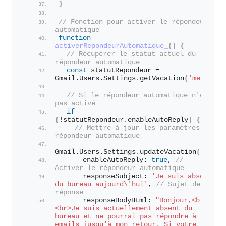
}
// Fonction pour activer le répondeur 
automatique
function
activerRepondeurAutomatique_
(
)
{
// Récupérer le statut actuel du 
répondeur automatique
const
 statutRepondeur = 
Gmail.
Users
.
Settings
.
getVacation
(
'me'
)
;
// Si le répondeur automatique n'est 
pas activé
if
(
!statutRepondeur.
enableAutoReply
)
{
// Mettre à jour les paramètres du 
répondeur automatique
Gmail.
Users
.
Settings
.
updateVacation
(
{
      enableAutoReply: 
true
, 
// 
Activer le répondeur automatique
      responseSubject: 
'Je suis absent 
du bureau aujourd
\'
hui'
, 
// Sujet de 
réponse
      responseBodyHtml: 
"Bonjour,<br>
<br>Je suis actuellement absent du 
bureau et ne pourrai pas répondre à vos 
emails jusqu'à mon retour. Si votre 