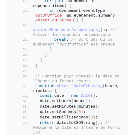
for
(
let
 evenement of 
reponse.
items
)
{
if
(
evenement.
eventType
 === 
'outOfOffice'
 && evenement.
summary
 === 
'Absent du bureau'
)
{
activerRepondeurAutomatique_
(
)
; 
// 
Activer le répondeur automatique
break
; 
// Sort dès qu'un 
événement "outOfOffice" est trouvé
}
}
}
}
// Fonction pour obtenir la date et 
l'heure au format requis
function
obtenirDateEtHeure_
(
heure, 
minutes
)
{
const
 date = 
new
Date
(
)
;
  date.
setHours
(
heure
)
;
  date.
setMinutes
(
minutes
)
;
  date.
setSeconds
(
0
)
;
  date.
setMilliseconds
(
0
)
;
return
 date.
toISOString
(
)
; 
// 
Retourne la date et l'heure en format 
ISO