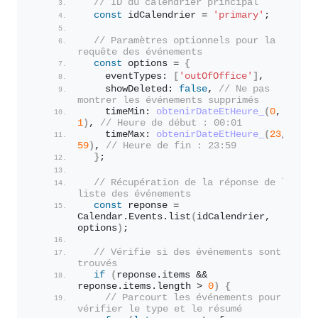
// ID du calendrier principal
const
 idCalendrier = 
'primary'
;
// Paramètres optionnels pour la 
requête des événements
const
 options = 
{
    eventTypes: 
[
'outOfOffice'
]
, 
    showDeleted: 
false
, 
// Ne pas 
montrer les événements supprimés
    timeMin: 
obtenirDateEtHeure_
(
0
, 
1
)
, 
// Heure de début : 00:01
    timeMax: 
obtenirDateEtHeure_
(
23
, 
59
)
, 
// Heure de fin : 23:59
}
;
// Récupération de la réponse de la 
liste des événements
const
 reponse = 
Calendar.
Events
.
list
(
idCalendrier, 
options
)
;
// Vérifie si des événements sont 
trouvés
if
(
reponse.
items
 && 
reponse.
items
.
length
 > 
0
)
{
// Parcourt les événements pour 
vérifier le type et le résumé