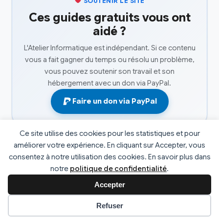
SOUTENIR LE SITE
Ces guides gratuits vous ont
aidé ?
L'Atelier Informatique est indépendant. Si ce contenu
vous a fait gagner du temps ou résolu un problème,
vous pouvez soutenir son travail et son
hébergement avec un don via PayPal.
Faire un don via PayPal
Ce site utilise des cookies pour les statistiques et pour
améliorer votre expérience. En cliquant sur Accepter, vous
consentez à notre utilisation des cookies. En savoir plus dans
© 2026 L'atelier informatique. Tous droits réservés. |
notre
politique de confidentialité
.
Développé par
Fabrice Faucheux
v2.4
Accepter
Préférences des cookies
Refuser
Mentions Légales
Politique de Confidentialité