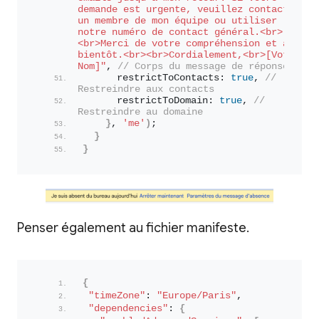
demande est urgente, veuillez contacter 
un membre de mon équipe ou utiliser 
notre numéro de contact général.<br>
<br>Merci de votre compréhension et à 
bientôt.<br><br>Cordialement,<br>[Votre 
Nom]"
, 
// Corps du message de réponse
      restrictToContacts: 
true
, 
// 
Restreindre aux contacts
      restrictToDomain: 
true
, 
// 
Restreindre au domaine
}
, 
'me'
)
;
}
}
Penser également au fichier manifeste.
{
"timeZone"
: 
"Europe/Paris"
,
"dependencies"
: 
{