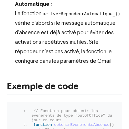
Automatique :
La fonction
activerRepondeurAutomatique_()
vérifie d’abord si le message automatique
d’absence est déjà activé pour éviter des
activations répétitives inutiles. Si le
répondeur n’est pas activé, la fonction le
configure dans les paramètres de Gmail.
Exemple de code
// Fonction pour obtenir les 
événements de type "outOfOffice" du 
jour en cours
function
obtenirEvenementsAbsence
(
)
{