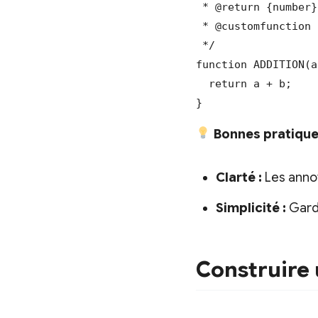
 * @return {number}
 * @customfunction

 */

function ADDITION(a
  return a + b;

}
Bonnes pratique
Clarté :
Les annot
Simplicité :
Garde
Construire 