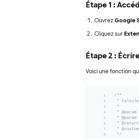
Étape 1 : Accéd
Ouvrez
Google 
Cliquez sur
Exte
Étape 2 : Écrir
Voici une fonction qu
/**
 * Calcule
 *
 * @param 
 * @param 
 * @return
 * @custom
 */