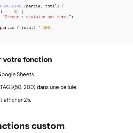
OURCENTAGE
(
partie, total
)
{
l === 
0
)
{
"Erreur : division par zéro."
;
partie / total
)
*
100
;
r votre fonction
Google Sheets.
GE(50, 200) dans une cellule.
t afficher 25.
nctions custom