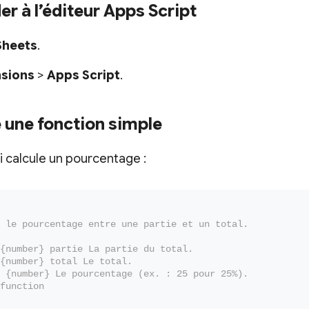
er à l’éditeur Apps Script
Sheets
.
nsions
>
Apps Script
.
e une fonction simple
i calcule un pourcentage :
 le pourcentage entre une partie et un total.
{number} partie La partie du total.
{number} total Le total.
 {number} Le pourcentage (ex. : 25 pour 25%).
function