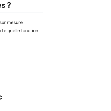
es
?
 sur mesure
rte quelle fonction
c