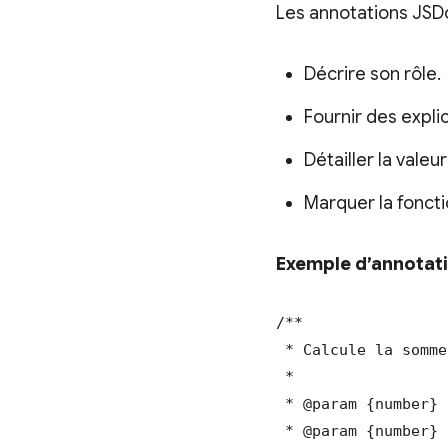
Les annotations JSD
Décrire son rôle.
Fournir des expli
Détailler la valeu
Marquer la fonct
Exemple d’annotati
/**

 * Calcule la somme
 *

 * @param {number} 
 * @param {number} 