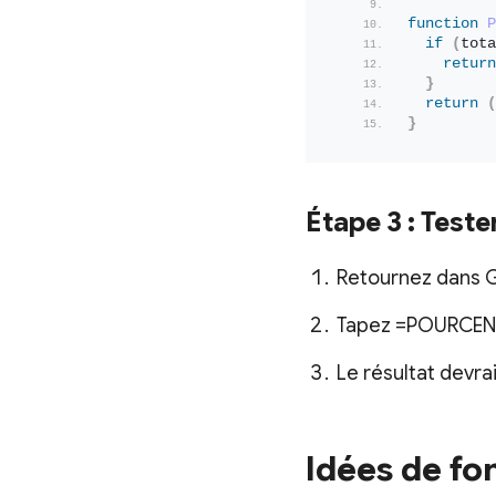
function
P
if
(
tota
return
}
return
(
}
Étape 3 : Teste
Retournez dans 
Tapez =POURCENTA
Le résultat devrai
Idées de fo