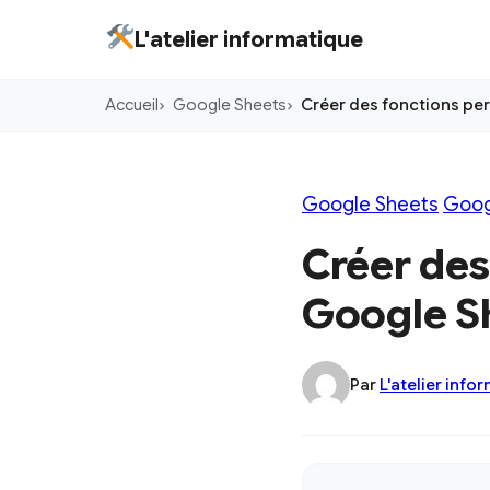
Aller
L'atelier informatique
au
contenu
Accueil
Google Sheets
Créer des fonctions pe
principal
Google Sheets
Goog
Créer des
Google S
Par
L'atelier info