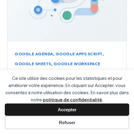
,
,
GOOGLE AGENDA
GOOGLE APPS SCRIPT
,
GOOGLE SHEETS
GOOGLE WORKSPACE
Suivi temps de travail avec Google
Ce site utilise des cookies pour les statistiques et pour
Agenda : Guide complet
améliorer votre expérience. En cliquant sur Accepter, vous
consentez à notre utilisation des cookies. En savoir plus dans
Dans un monde où chaque seconde compte,
notre
politique de confidentialité
.
l’optimisation du temps est cruciale pour atteindre…
Accepter
2 avril 2024
4 min de lecture
Préférences des cookies
Refuser