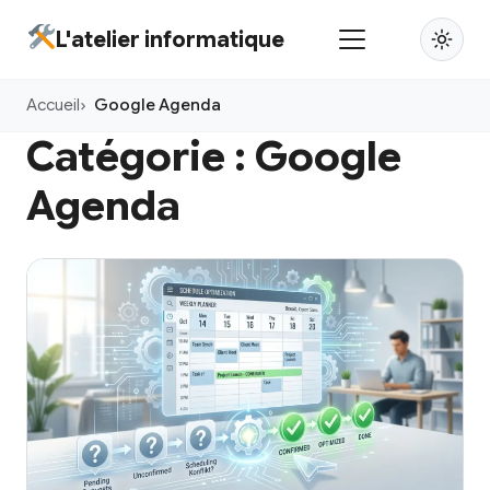
Aller
L'atelier informatique
au
contenu
Accueil
Google Agenda
principal
Catégorie :
Google
Agenda