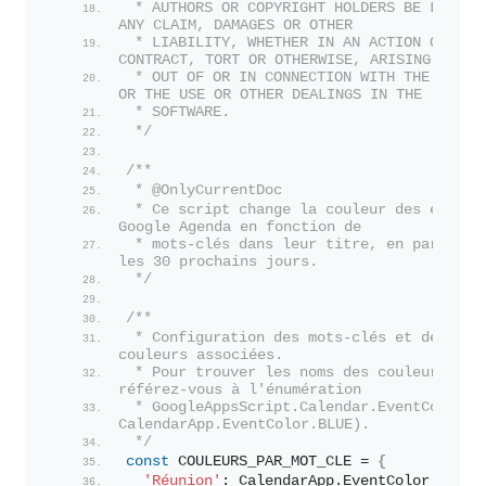
 * AUTHORS OR COPYRIGHT HOLDERS BE LIABLE 
ANY CLAIM, DAMAGES OR OTHER
 * LIABILITY, WHETHER IN AN ACTION OF 
CONTRACT, TORT OR OTHERWISE, ARISING FROM,
 * OUT OF OR IN CONNECTION WITH THE SOFTWA
OR THE USE OR OTHER DEALINGS IN THE
 * SOFTWARE.
 */
/**
 * @OnlyCurrentDoc
 * Ce script change la couleur des événeme
Google Agenda en fonction de
 * mots-clés dans leur titre, en parcouran
les 30 prochains jours.
 */
/**
 * Configuration des mots-clés et des 
couleurs associées.
 * Pour trouver les noms des couleurs, 
référez-vous à l'énumération
 * GoogleAppsScript.Calendar.EventColor (e
CalendarApp.EventColor.BLUE).
 */
const
 COULEURS_PAR_MOT_CLE = 
{
'Réunion'
: CalendarApp.
EventColor
.
BLUE
,