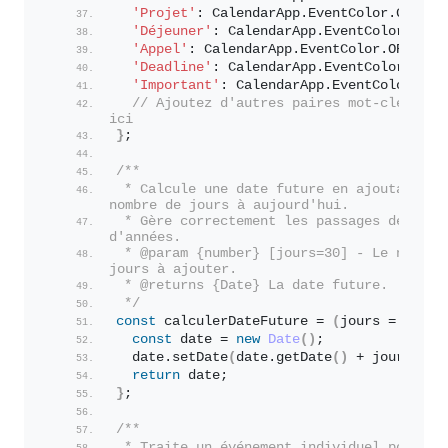
'Projet'
: CalendarApp.
EventColor
.
GREEN
,
'Déjeuner'
: CalendarApp.
EventColor
.
YELL
'Appel'
: CalendarApp.
EventColor
.
ORANGE
,
'Deadline'
: CalendarApp.
EventColor
.
RED
,
'Important'
: CalendarApp.
EventColor
.
RED
// Ajoutez d'autres paires mot-clé/coule
ici
}
;
/**
 * Calcule une date future en ajoutant un 
nombre de jours à aujourd'hui.
 * Gère correctement les passages de mois 
d'années.
 * @param {number} [jours=30] - Le nombre 
jours à ajouter.
 * @returns {Date} La date future.
 */
const
 calculerDateFuture = 
(
jours = 
30
)
=
const
 date = 
new
Date
(
)
;
  date.
setDate
(
date.
getDate
(
)
 + jours
)
;
return
 date;
}
;
/**
 * Traite un événement individuel pour 