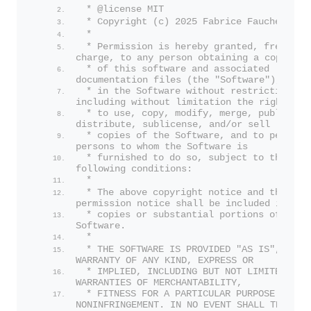
 * @license MIT
 * Copyright (c) 2025 Fabrice Faucheux
 *
 * Permission is hereby granted, free of 
charge, to any person obtaining a copy
 * of this software and associated 
documentation files (the "Software"), to d
 * in the Software without restriction, 
including without limitation the rights
 * to use, copy, modify, merge, publish, 
distribute, sublicense, and/or sell
 * copies of the Software, and to permit 
persons to whom the Software is
 * furnished to do so, subject to the 
following conditions:
 *
 * The above copyright notice and this 
permission notice shall be included in all
 * copies or substantial portions of the 
Software.
 *
 * THE SOFTWARE IS PROVIDED "AS IS", WITHO
WARRANTY OF ANY KIND, EXPRESS OR
 * IMPLIED, INCLUDING BUT NOT LIMITED TO T
WARRANTIES OF MERCHANTABILITY,
 * FITNESS FOR A PARTICULAR PURPOSE AND 
NONINFRINGEMENT. IN NO EVENT SHALL THE