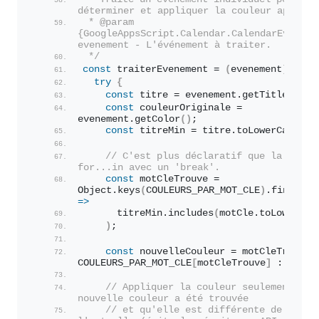
déterminer et appliquer la couleur appropr
 * @param 
{GoogleAppsScript.Calendar.CalendarEvent} 
evenement - L'événement à traiter.
 */
const
 traiterEvenement = 
(
evenement
)
=>
{
try
{
const
 titre = evenement.
getTitle
(
)
;
const
 couleurOriginale = 
evenement.
getColor
(
)
;
const
 titreMin = titre.
toLowerCase
(
)
;
// C'est plus déclaratif que la boucle
for...in avec un 'break'.
const
 motCleTrouve = 
Object.
keys
(
COULEURS_PAR_MOT_CLE
)
.
find
(
=>
      titreMin.
includes
(
motCle.
toLowerCas
)
;
const
 nouvelleCouleur = motCleTrouve ?
COULEURS_PAR_MOT_CLE
[
motCleTrouve
]
 : 
null
;
// Appliquer la couleur seulement si u
nouvelle couleur a été trouvée
// et qu'elle est différente de 