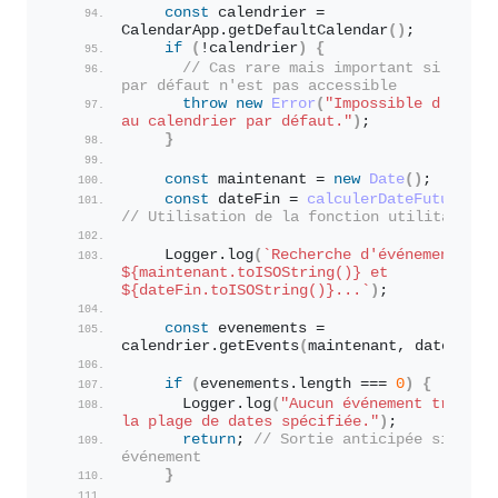
const
 calendrier = 
CalendarApp.
getDefaultCalendar
(
)
;
if
(
!calendrier
)
{
// Cas rare mais important si l'agen
par défaut n'est pas accessible
throw
new
Error
(
"Impossible d'accéde
au calendrier par défaut."
)
;
}
const
 maintenant = 
new
Date
(
)
;
const
 dateFin = 
calculerDateFuture
(
30
// Utilisation de la fonction utilitaire
    Logger.
log
(
${maintenant.toISOString()}
 et 
${dateFin.toISOString()}
...`
)
;
const
 evenements = 
calendrier.
getEvents
(
maintenant, dateFin
)
;
if
(
evenements.
length
 === 
0
)
{
      Logger.
log
(
"Aucun événement trouvé d
la plage de dates spécifiée."
)
;
return
; 
// Sortie anticipée si aucun
événement
}