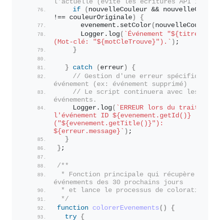
l'actuelle (évite les écritures API inutil
if
(
nouvelleCouleur && nouvelleCouleur
!== couleurOriginale
)
{
      evenement.
setColor
(
nouvelleCouleur
)
      Logger.
log
(
`Événement "
${titre}
" col
(Mot-clé: "
${motCleTrouve}
").`
)
;
}
}
catch
(
erreur
)
{
// Gestion d'une erreur spécifique à c
événement (ex: événement supprimé)
// Le script continuera avec les autre
événements.
    Logger.
log
(
`ERREUR lors du traitement 
l'événement ID 
${evenement.getId()}
("
${evenement.getTitle()}
"): 
${erreur.message}
`
)
;
}
}
;
/**
 * Fonction principale qui récupère les 
événements des 30 prochains jours
 * et lance le processus de coloration.
 */
function
colorerEvenements
(
)
{
try
{