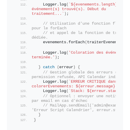
    Logger.
log
(
`
${evenements.length}
événement(s) trouvé(s). Début du 
traitement...`
)
;
// Utilisation d'une fonction fléchée 
pour le forEach
// et appel de la fonction de traiteme
dédiée.
    evenements.
forEach
(
traiterEvenement
)
;
    Logger.
log
(
'Coloration des événements 
terminée.'
)
;
}
catch
(
erreur
)
{
// Gestion globale des erreurs (ex: 
permission refusée, API Calendar indisponi
    Logger.
log
(
`ERREUR CRITIQUE dans 
colorerEvenements: 
${erreur.message}
`
)
;
    Logger.
log
(
`Stack: 
${erreur.stack}
`
)
;
// Optionnel : envoyer une notificatio
par email en cas d'échec
// MailApp.sendEmail('admin@example.co
'Erreur Script Calendrier', erreur.stack);
}
}