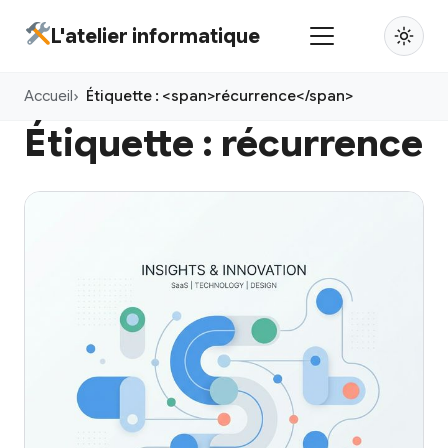
Aller
L'atelier informatique
au
contenu
Accueil
Étiquette : <span>récurrence</span>
principal
Étiquette :
récurrence