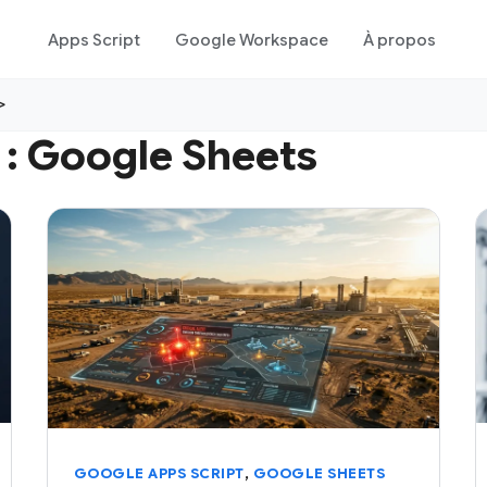
Apps Script
Google Workspace
À propos
>
 :
Google Sheets
,
GOOGLE APPS SCRIPT
GOOGLE SHEETS