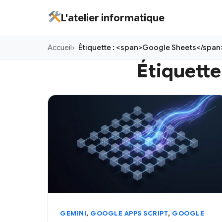
Aller
L'atelier informatique
au
contenu
Accueil
Étiquette : <span>Google Sheets</span
principal
Étiquette
,
,
GEMINI
GOOGLE APPS SCRIPT
GOOGLE