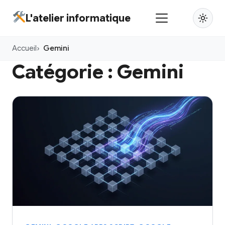
Aller
L'atelier informatique
au
contenu
Accueil
Gemini
principal
Catégorie :
Gemini