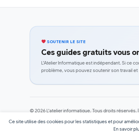
SOUTENIR LE SITE
Ces guides gratuits vous on
L'Atelier Informatique est indépendant. Si ce c
problème, vous pouvez soutenir son travail et
© 2026 L'atelier informatique. Tous droits réservés.
Ce site utilise des cookies pour les statistiques et pour améli
Préférences des cookies
Mentions Légales
Politique de Confidentialité
En savoir pl