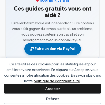
SOUTENIR LE SITE
Ces guides gratuits vous ont
aidé ?
L'Atelier Informatique est indépendant. Si ce contenu
vous a fait gagner du temps ou résolu un problème,
vous pouvez soutenir son travail et son
hébergement avec un don via PayPal.
Faire un don via PayPal
Ce site utilise des cookies pour les statistiques et pour
améliorer votre expérience. En cliquant sur Accepter, vous
consentez à notre utilisation des cookies. En savoir plus dans
© 2026 L'atelier informatique. Tous droits réservés. |
notre
politique de confidentialité
.
Développé par
Fabrice Faucheux
v2.4
Accepter
Préférences des cookies
Refuser
Mentions Légales
Politique de Confidentialité