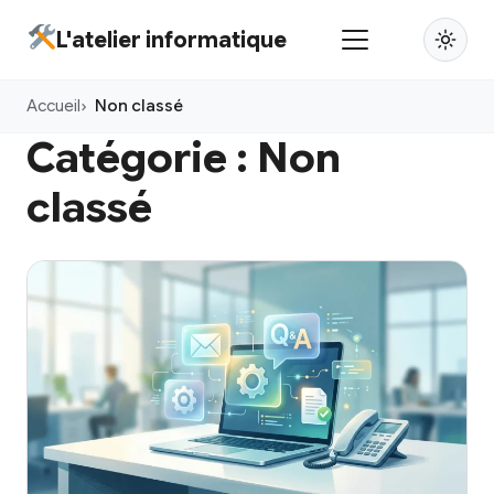
Aller
L'atelier informatique
au
contenu
Accueil
Non classé
principal
Catégorie :
Non
classé