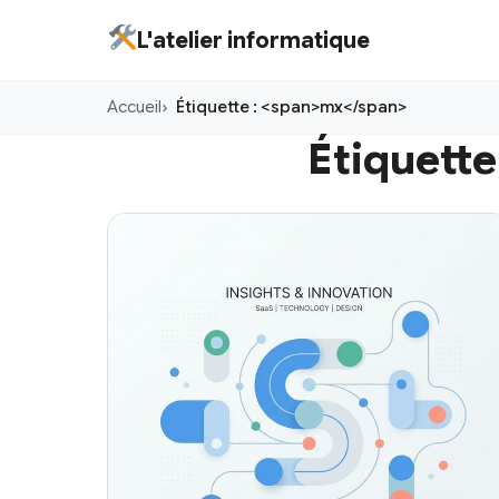
Aller
L'atelier informatique
au
contenu
Accueil
Étiquette : <span>mx</span>
principal
Étiquette