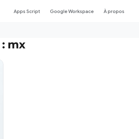
Apps Script
Google Workspace
À propos
 :
mx