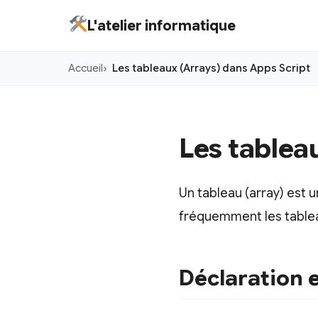
Aller
L'atelier informatique
au
contenu
Accueil
Les tableaux (Arrays) dans Apps Script
principal
Les tablea
Un tableau (array) est u
fréquemment les tablea
Déclaration e