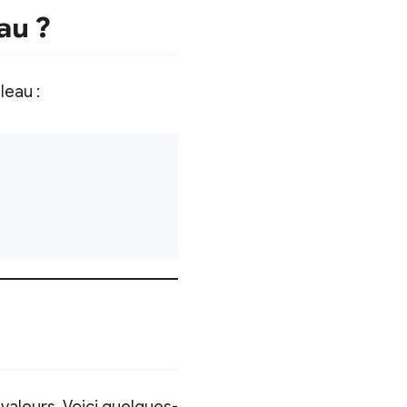
au ?
leau :