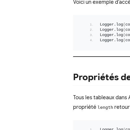
Voici un exemple d’accè
Logger.
log
(
co
Logger.
log
(
co
Logger.
log
(
co
Logger.
log
(
co
Propriétés d
Tous les tableaux dans
propriété
retour
length
Logger.
log
(
co