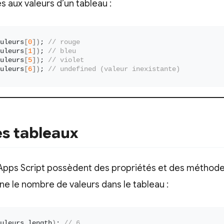
s aux valeurs d’un tableau :
uleurs
[
0
])
; 
// rouge
uleurs
[
1
])
; 
// bleu
uleurs
[
5
])
; 
// violet
uleurs
[
6
])
; 
// undefined (valeur inexistante)
es tableaux
 Apps Script possèdent des propriétés et des méthodes
ne le nombre de valeurs dans le tableau :
uleurs.
length
)
; 
// 6