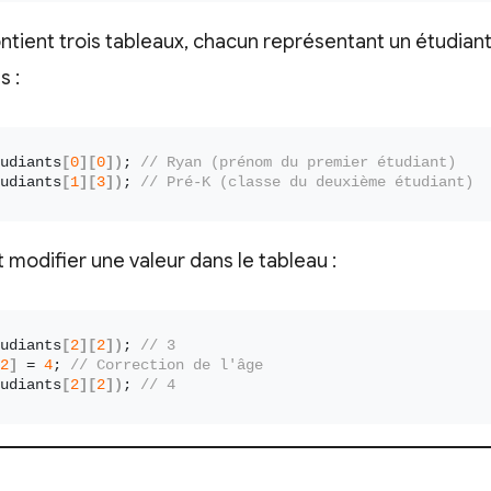
ntient trois tableaux, chacun représentant un étudian
s :
udiants
[
0
][
0
])
; 
// Ryan (prénom du premier étudiant)
udiants
[
1
][
3
])
; 
// Pré-K (classe du deuxième étudiant)
modifier une valeur dans le tableau :
udiants
[
2
][
2
])
; 
// 3
2
]
 = 
4
; 
// Correction de l'âge
udiants
[
2
][
2
])
; 
// 4