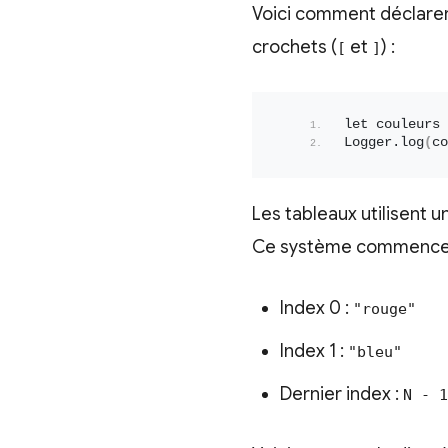
Voici comment déclarer 
crochets (
et
) :
[
]
let couleurs 
Logger.
log
(
co
Les tableaux utilisent 
Ce système commence à 
Index 0 :
"rouge"
Index 1 :
"bleu"
Dernier index :
N - 1