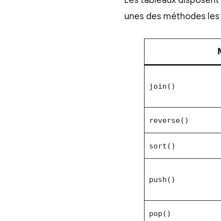
Les tableaux disposent
unes des méthodes les p
join()
reverse()
sort()
push()
pop()