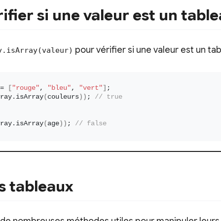
ier si une valeur est un table
pour vérifier si une valeur est un tab
y.isArray(valeur)
= 
[
"rouge"
, 
"bleu"
, 
"vert"
]
;
ray.
isArray
(
couleurs
))
; 
// true
ray.
isArray
(
age
))
; 
// false
s tableaux