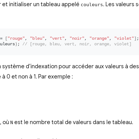
et initialiser un tableau appelé
. Les valeurs 
couleurs
= 
[
"rouge"
, 
"bleu"
, 
"vert"
, 
"noir"
, 
"orange"
, 
"violet"
]
;
uleurs
)
; 
// [rouge, bleu, vert, noir, orange, violet]
un système d’indexation pour accéder aux valeurs à des
0 et non à 1. Par exemple :
, où
est le nombre total de valeurs dans le tableau.
N