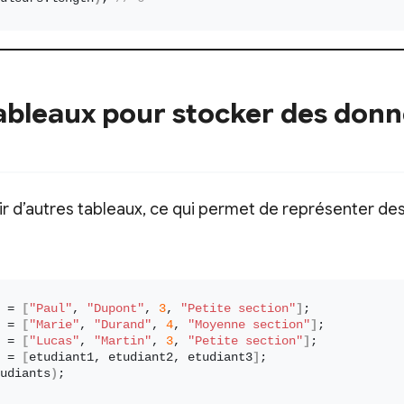
tableaux pour stocker des don
r d’autres tableaux, ce qui permet de représenter de
 = 
[
"Paul"
, 
"Dupont"
, 
3
, 
"Petite section"
]
;
 = 
[
"Marie"
, 
"Durand"
, 
4
, 
"Moyenne section"
]
;
 = 
[
"Lucas"
, 
"Martin"
, 
3
, 
"Petite section"
]
;
 = 
[
etudiant1, etudiant2, etudiant3
]
;
udiants
)
;