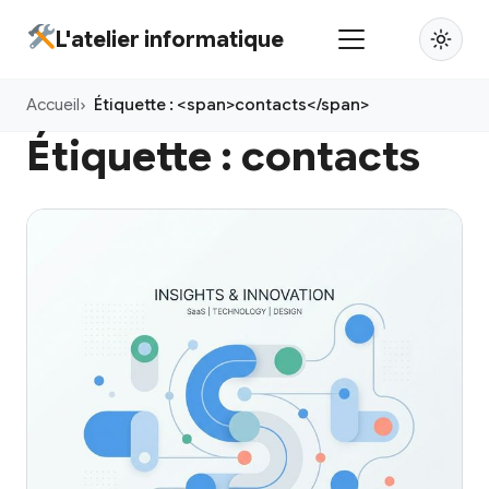
Aller
L'atelier informatique
au
contenu
Accueil
Étiquette : <span>contacts</span>
principal
Étiquette :
contacts