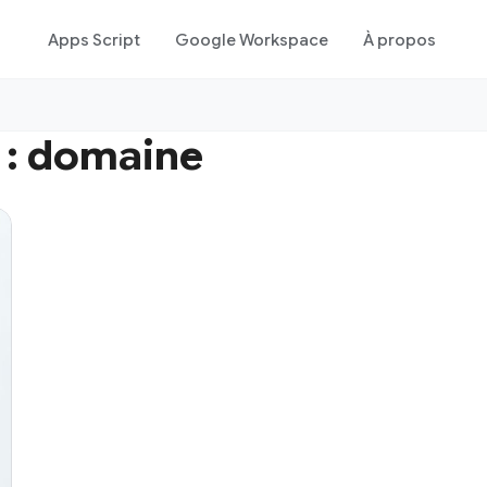
Apps Script
Google Workspace
À propos
 :
domaine