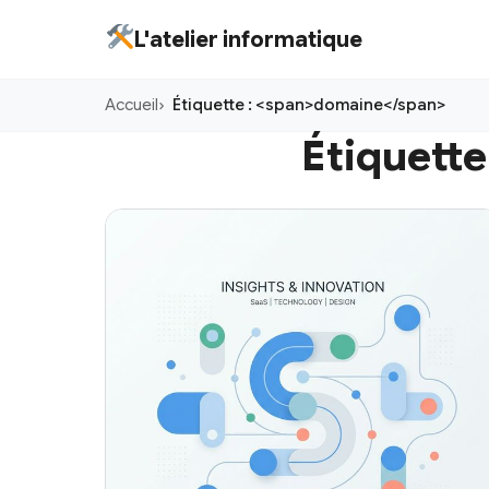
Aller
L'atelier informatique
au
contenu
Accueil
Étiquette : <span>domaine</span>
principal
Étiquette