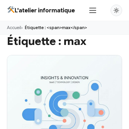
Aller
L'atelier informatique
au
contenu
Accueil
Étiquette : <span>max</span>
principal
Étiquette :
max