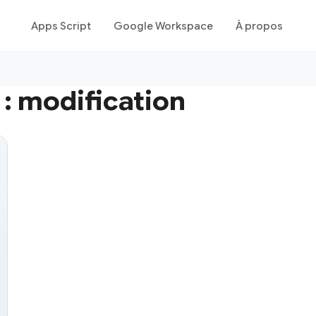
Apps Script
Google Workspace
À propos
 :
modification