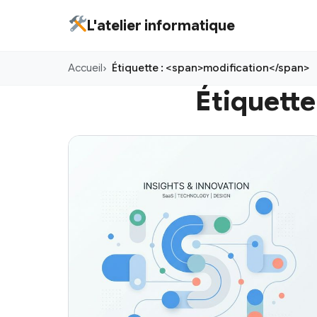
Aller
L'atelier informatique
au
contenu
Accueil
Étiquette : <span>modification</span>
principal
Étiquette