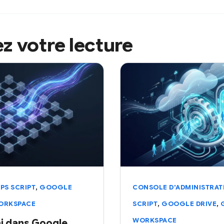
z votre lecture
,
PS SCRIPT
GOOGLE
CONSOLE D'ADMINISTRAT
,
,
ORKSPACE
SCRIPT
GOOGLE DRIVE
WORKSPACE
i dans Google