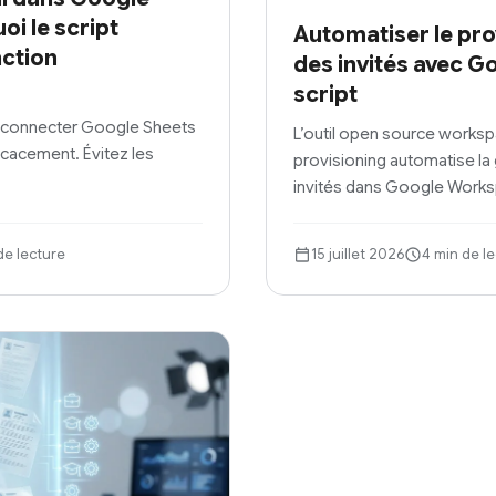
oi le script
Automatiser le pr
nction
des invités avec G
script
connecter Google Sheets
L’outil open source works
icacement. Évitez les
provisioning automatise l
invités dans Google Work
de lecture
15 juillet 2026
4 min de l