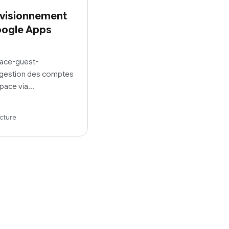
ovisionnement
oogle Apps
pace-guest-
a gestion des comptes
space via…
ecture