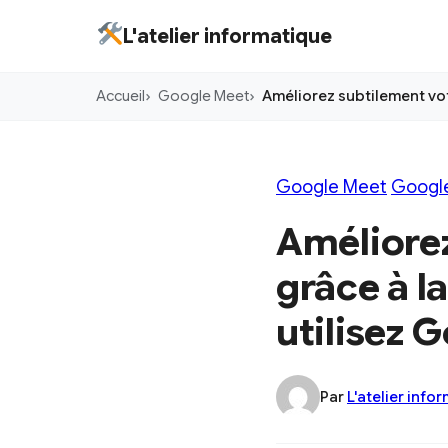
Aller
L'atelier informatique
au
contenu
Accueil
Google Meet
Améliorez subtilement vot
principal
Google Meet
Googl
Améliore
grâce à l
utilisez 
Par
L'atelier info