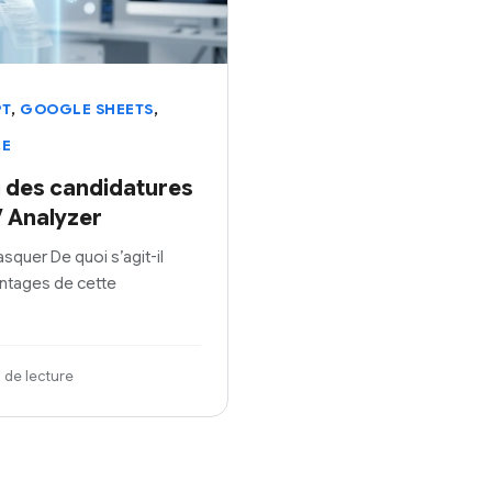
,
,
PT
GOOGLE SHEETS
CE
i des candidatures
 Analyzer
quer De quoi s’agit-il
ntages de cette
 de lecture