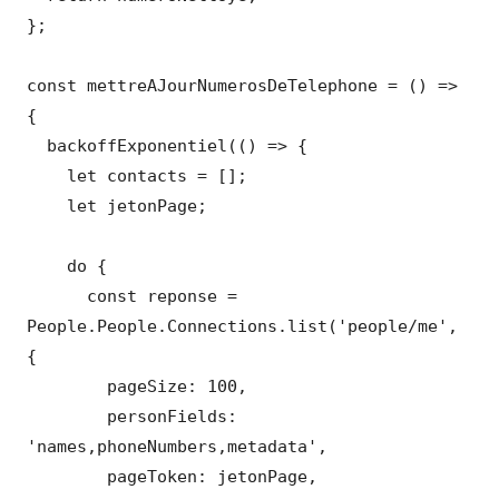
};

const mettreAJourNumerosDeTelephone = () => 
{

  backoffExponentiel(() => {

    let contacts = [];

    let jetonPage;

    do {

      const reponse = 
People.People.Connections.list('people/me', 
{

        pageSize: 100,

        personFields: 
'names,phoneNumbers,metadata',

        pageToken: jetonPage,
