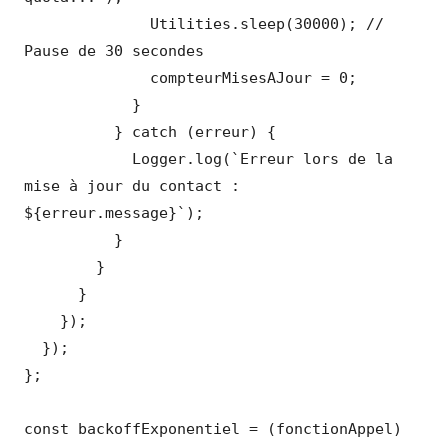
              Utilities.sleep(30000); // 
Pause de 30 secondes

              compteurMisesAJour = 0;

            }

          } catch (erreur) {

            Logger.log(`Erreur lors de la 
mise à jour du contact : 
${erreur.message}`);

          }

        }

      }

    });

  });

};

const backoffExponentiel = (fonctionAppel) 