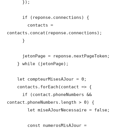
      });

      if (reponse.connections) {

        contacts = 
contacts.concat(reponse.connections);

      }

      jetonPage = reponse.nextPageToken;

    } while (jetonPage);

    let compteurMisesAJour = 0;

    contacts.forEach(contact => {

      if (contact.phoneNumbers && 
contact.phoneNumbers.length > 0) {

        let miseAJourNecessaire = false;

        const numerosMisAJour = 