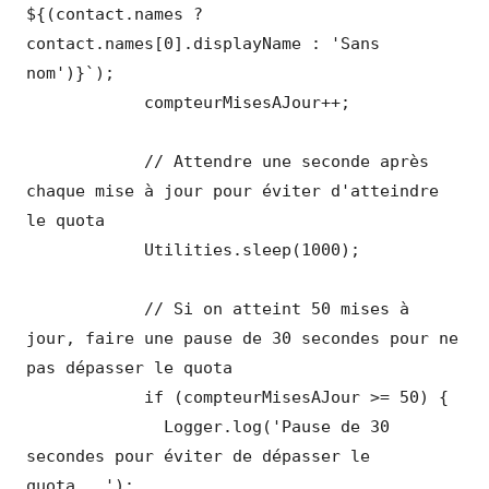
${(contact.names ? 
contact.names[0].displayName : 'Sans 
nom')}`);

            compteurMisesAJour++;

            // Attendre une seconde après 
chaque mise à jour pour éviter d'atteindre 
le quota

            Utilities.sleep(1000);

            // Si on atteint 50 mises à 
jour, faire une pause de 30 secondes pour ne 
pas dépasser le quota

            if (compteurMisesAJour >= 50) {

              Logger.log('Pause de 30 
secondes pour éviter de dépasser le 
quota...');
