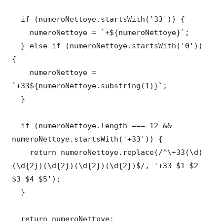
  if (numeroNettoye.startsWith('33')) {

    numeroNettoye = `+${numeroNettoye}`;

  } else if (numeroNettoye.startsWith('0')) 
{

    numeroNettoye = 
`+33${numeroNettoye.substring(1)}`;

  }

  if (numeroNettoye.length === 12 && 
numeroNettoye.startsWith('+33')) {

    return numeroNettoye.replace(/^\+33(\d)
(\d{2})(\d{2})(\d{2})(\d{2})$/, '+33 $1 $2 
$3 $4 $5');

  }

  return numeroNettoye;
