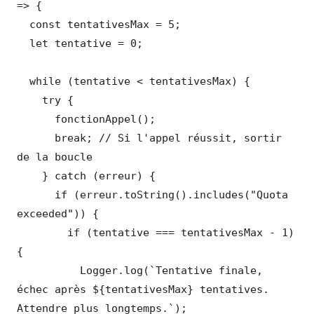
=> {

  const tentativesMax = 5;

  let tentative = 0;

  while (tentative < tentativesMax) {

    try {

      fonctionAppel();

      break; // Si l'appel réussit, sortir 
de la boucle

    } catch (erreur) {

      if (erreur.toString().includes("Quota 
exceeded")) {

        if (tentative === tentativesMax - 1) 
{

          Logger.log(`Tentative finale, 
échec après ${tentativesMax} tentatives. 
Attendre plus longtemps.`);
