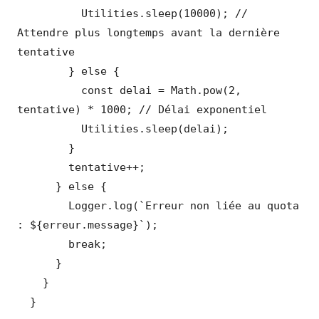
          Utilities.sleep(10000); // 
Attendre plus longtemps avant la dernière 
tentative

        } else {

          const delai = Math.pow(2, 
tentative) * 1000; // Délai exponentiel

          Utilities.sleep(delai);

        }

        tentative++;

      } else {

        Logger.log(`Erreur non liée au quota 
: ${erreur.message}`);

        break;

      }

    }

  }
