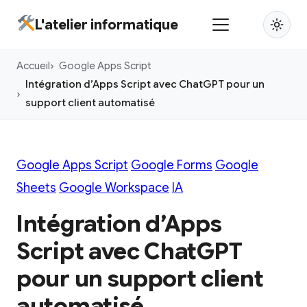
Aller
L'atelier informatique
au
contenu
Accueil
Google Apps Script
principal
Intégration d’Apps Script avec ChatGPT pour un
support client automatisé
Google Apps Script
Google Forms
Google
Sheets
Google Workspace
IA
Intégration d’Apps
Script avec ChatGPT
pour un support client
automatisé