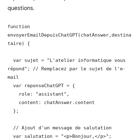
questions.
function 
envoyerEmailDepuisChatGPT(chatAnswer,destina
taire) {

  var sujet = "L'atelier informatique vous 
répond"; // Remplacez par le sujet de l'e-
mail

  var reponseChatGPT = {

    role: "assistant",

    content: chatAnswer.content

  };

  // Ajout d'un message de salutation

  var salutation = "<p>Bonjour,</p>";
