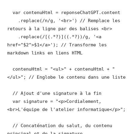
  var contenuHtml = reponseChatGPT.content

    .replace(/n/g, '<br>') // Remplace les 
retours à la ligne par des balises <br>

    .replace(/[(.*?)]((.*?))/g, '<a 
href="$2">$1</a>'); // Transforme les 
markdown links en liens HTML

  contenuHtml = "<ul>" + contenuHtml + "
</ul>"; // Englobe le contenu dans une liste

  // Ajout d'une signature à la fin

  var signature = "<p>Cordialement,
<br>L'équipe de l'atelier informatique</p>";

  // Concaténation du salut, du contenu 
principal et de la signature
