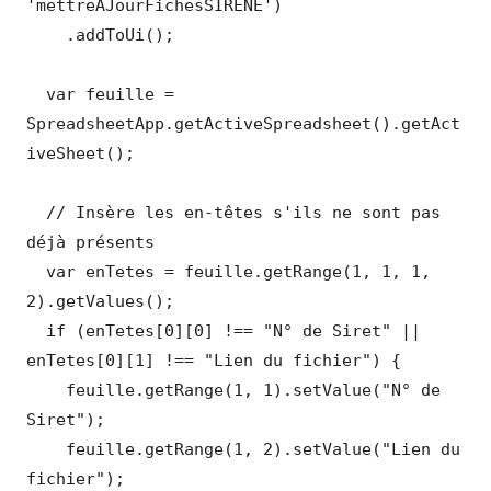
'mettreAJourFichesSIRENE')

    .addToUi();

  var feuille = 
SpreadsheetApp.getActiveSpreadsheet().getAct
iveSheet();

  // Insère les en-têtes s'ils ne sont pas 
déjà présents

  var enTetes = feuille.getRange(1, 1, 1, 
2).getValues();

  if (enTetes[0][0] !== "N° de Siret" || 
enTetes[0][1] !== "Lien du fichier") {

    feuille.getRange(1, 1).setValue("N° de 
Siret");

    feuille.getRange(1, 2).setValue("Lien du 
fichier");
