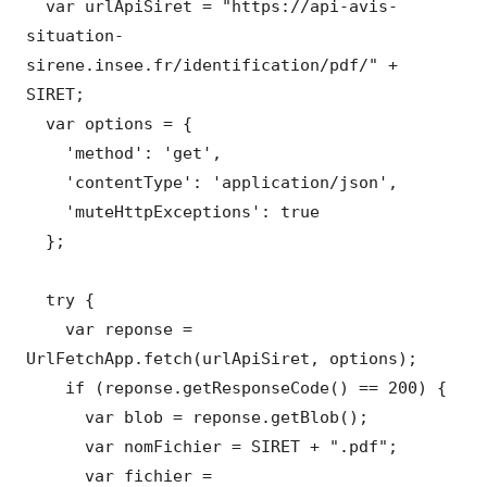
  var urlApiSiret = "https://api-avis-
situation-
sirene.insee.fr/identification/pdf/" + 
SIRET;

  var options = {

    'method': 'get',

    'contentType': 'application/json',

    'muteHttpExceptions': true

  };

  try {

    var reponse = 
UrlFetchApp.fetch(urlApiSiret, options);

    if (reponse.getResponseCode() == 200) {

      var blob = reponse.getBlob();

      var nomFichier = SIRET + ".pdf";

      var fichier = 