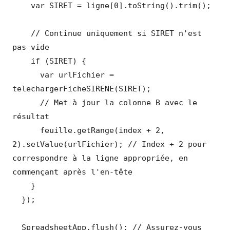
    var SIRET = ligne[0].toString().trim();

    // Continue uniquement si SIRET n'est 
pas vide

    if (SIRET) {

      var urlFichier = 
telechargerFicheSIRENE(SIRET);

      // Met à jour la colonne B avec le 
résultat

      feuille.getRange(index + 2, 
2).setValue(urlFichier); // Index + 2 pour 
correspondre à la ligne appropriée, en 
commençant après l'en-tête

    }

  });

  SpreadsheetApp.flush(); // Assurez-vous 