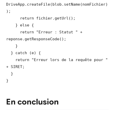
DriveApp.createFile(blob.setName(nomFichier)
);

      return fichier.getUrl();

    } else {

      return "Erreur : Statut " + 
reponse.getResponseCode();

    }

  } catch (e) {

    return "Erreur lors de la requête pour " 
+ SIRET;

  }

}
En conclusion