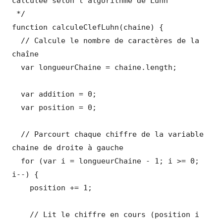
calculée selon l'algorithme de Luhn

 */

function calculeClefLuhn(chaine) {

  // Calcule le nombre de caractères de la 
chaîne

  var longueurChaine = chaine.length;

  var addition = 0;

  var position = 0;

  // Parcourt chaque chiffre de la variable 
chaine de droite à gauche

  for (var i = longueurChaine - 1; i >= 0; 
i--) {

    position += 1;

    // Lit le chiffre en cours (position i 