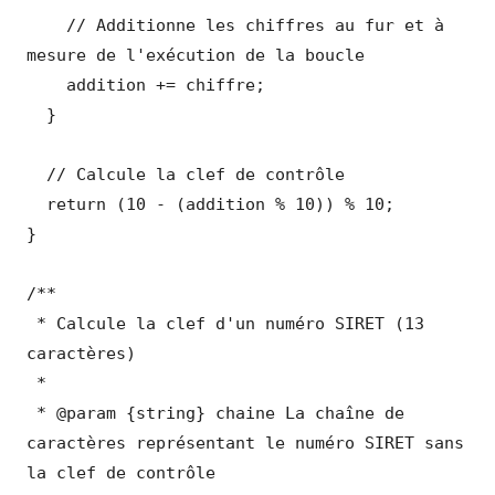
    // Additionne les chiffres au fur et à 
mesure de l'exécution de la boucle

    addition += chiffre;

  }

  // Calcule la clef de contrôle

  return (10 - (addition % 10)) % 10;

}

/**

 * Calcule la clef d'un numéro SIRET (13 
caractères)

 *

 * @param {string} chaine La chaîne de 
caractères représentant le numéro SIRET sans 
la clef de contrôle
