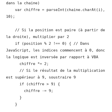
dans la chaine)

    var chiffre = parseInt(chaine.charAt(i), 
10);

    // Si la position est paire (à partir de 
la droite), multiplier par 2

    if (position % 2 !== 0) { // Dans 
JavaScript, les indices commencent à 0, donc 
la logique est inversée par rapport à VBA

      chiffre *= 2;

      // Si le résultat de la multiplication 
est supérieur à 9, soustraire 9

      if (chiffre > 9) {

        chiffre -= 9;

      }

    }
