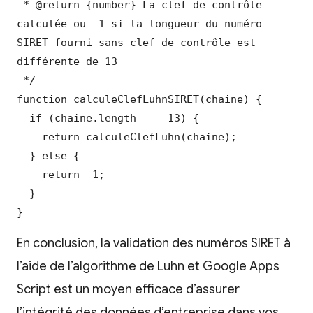
 * @return {number} La clef de contrôle 
calculée ou -1 si la longueur du numéro 
SIRET fourni sans clef de contrôle est 
différente de 13

 */

function calculeClefLuhnSIRET(chaine) {

  if (chaine.length === 13) {

    return calculeClefLuhn(chaine);

  } else {

    return -1;

  }

}
En conclusion, la validation des numéros SIRET à
l’aide de l’algorithme de Luhn et Google Apps
Script est un moyen efficace d’assurer
l’intégrité des données d’entreprise dans vos