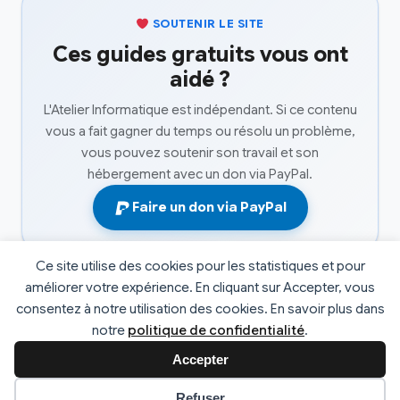
SOUTENIR LE SITE
Ces guides gratuits vous ont
aidé ?
L'Atelier Informatique est indépendant. Si ce contenu
vous a fait gagner du temps ou résolu un problème,
vous pouvez soutenir son travail et son
hébergement avec un don via PayPal.
Faire un don via PayPal
Ce site utilise des cookies pour les statistiques et pour
améliorer votre expérience. En cliquant sur Accepter, vous
consentez à notre utilisation des cookies. En savoir plus dans
© 2026 L'atelier informatique. Tous droits réservés. |
notre
politique de confidentialité
.
Développé par
Fabrice Faucheux
v2.4
Accepter
Préférences des cookies
Refuser