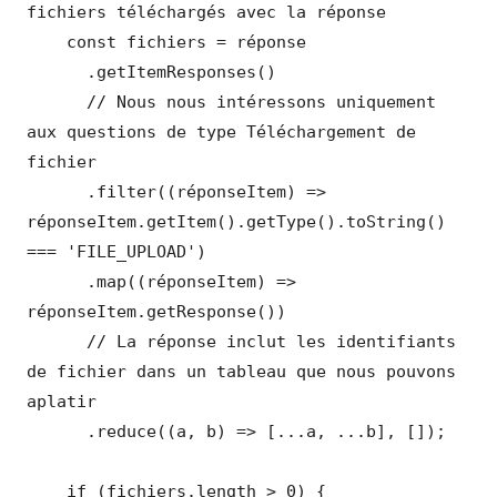
fichiers téléchargés avec la réponse

    const fichiers = réponse

      .getItemResponses()

      // Nous nous intéressons uniquement 
aux questions de type Téléchargement de 
fichier

      .filter((réponseItem) => 
réponseItem.getItem().getType().toString() 
=== 'FILE_UPLOAD')

      .map((réponseItem) => 
réponseItem.getResponse())

      // La réponse inclut les identifiants 
de fichier dans un tableau que nous pouvons 
aplatir

      .reduce((a, b) => [...a, ...b], []);

    if (fichiers.length > 0) {
