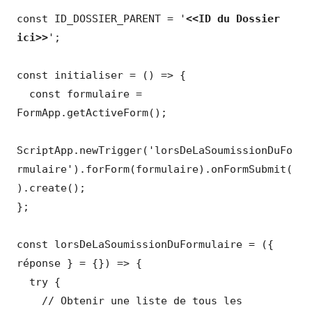
const ID_DOSSIER_PARENT = '
<<ID du Dossier 
ici>>
';

const initialiser = () => {

  const formulaire = 
FormApp.getActiveForm();

ScriptApp.newTrigger('lorsDeLaSoumissionDuFo
rmulaire').forForm(formulaire).onFormSubmit(
).create();

};

const lorsDeLaSoumissionDuFormulaire = ({ 
réponse } = {}) => {

  try {

    // Obtenir une liste de tous les 