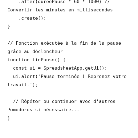
    .after(dureePause * 60 * 1000) // 
Convertir les minutes en millisecondes

    .create();

}

// Fonction exécutée à la fin de la pause 
grâce au déclencheur

function finPause() {

  const ui = SpreadsheetApp.getUi();

  ui.alert('Pause terminée ! Reprenez votre 
travail.');

  // Répéter ou continuer avec d'autres 
Pomodoros si nécessaire...

}