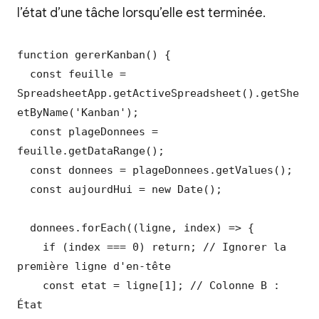
l’état d’une tâche lorsqu’elle est terminée.
function gererKanban() {

  const feuille = 
SpreadsheetApp.getActiveSpreadsheet().getShe
etByName('Kanban');

  const plageDonnees = 
feuille.getDataRange();

  const donnees = plageDonnees.getValues();

  const aujourdHui = new Date();

  donnees.forEach((ligne, index) => {

    if (index === 0) return; // Ignorer la 
première ligne d'en-tête

    const etat = ligne[1]; // Colonne B : 
État
