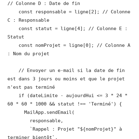
// Colonne D : Date de fin

    const responsable = ligne[2]; // Colonne 
C : Responsable

    const statut = ligne[4]; // Colonne E : 
Statut

    const nomProjet = ligne[0]; // Colonne A 
: Nom du projet

    // Envoyer un e-mail si la date de fin 
est dans 3 jours ou moins et que le projet 
n'est pas terminé

    if (dateLimite - aujourdHui <= 3 * 24 * 
60 * 60 * 1000 && statut !== 'Terminé') {

      MailApp.sendEmail(

        responsable, 

        `Rappel : Projet "${nomProjet}" à 
terminer bientôt`, 
