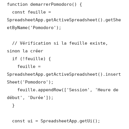
function demarrerPomodoro() {

  const feuille = 
SpreadsheetApp.getActiveSpreadsheet().getShe
etByName('Pomodoro');

  // Vérification si la feuille existe, 
sinon la créer

  if (!feuille) {

    feuille = 
SpreadsheetApp.getActiveSpreadsheet().insert
Sheet('Pomodoro');

    feuille.appendRow(['Session', 'Heure de 
début', 'Durée']);

  }

  const ui = SpreadsheetApp.getUi();
