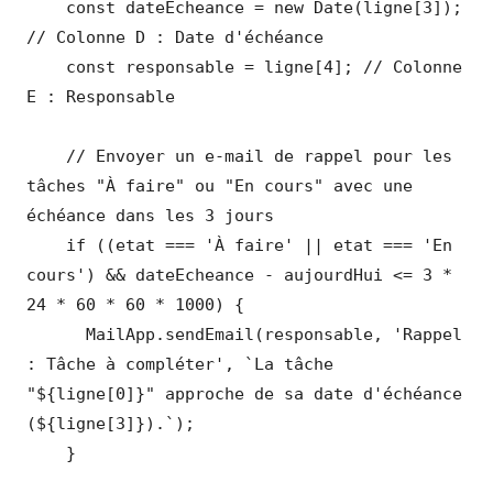
    const dateEcheance = new Date(ligne[3]); 
// Colonne D : Date d'échéance

    const responsable = ligne[4]; // Colonne 
E : Responsable

    // Envoyer un e-mail de rappel pour les 
tâches "À faire" ou "En cours" avec une 
échéance dans les 3 jours

    if ((etat === 'À faire' || etat === 'En 
cours') && dateEcheance - aujourdHui <= 3 * 
24 * 60 * 60 * 1000) {

      MailApp.sendEmail(responsable, 'Rappel 
: Tâche à compléter', `La tâche 
"${ligne[0]}" approche de sa date d'échéance 
(${ligne[3]}).`);

    }
