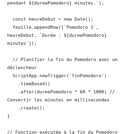
pendant ${dureePomodoro} minutes.`);

  const heureDebut = new Date();

  feuille.appendRow([`Pomodoro 1`, 
heureDebut, `Durée : ${dureePomodoro} 
minutes`]);

  // Planifier la fin du Pomodoro avec un 
déclencheur

  ScriptApp.newTrigger('finPomodoro')

    .timeBased()

    .after(dureePomodoro * 60 * 1000) // 
Convertir les minutes en millisecondes

    .create();

}

// Fonction exécutée à la fin du Pomodoro 