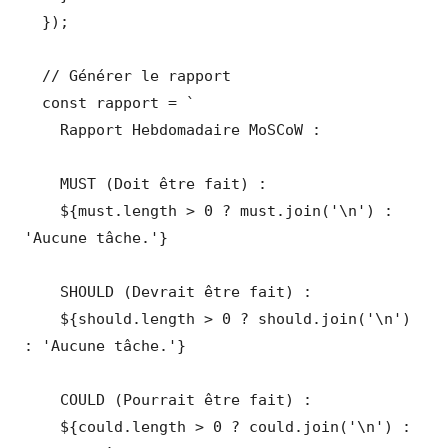
  });

  // Générer le rapport

  const rapport = `

    Rapport Hebdomadaire MoSCoW :

    MUST (Doit être fait) :

    ${must.length > 0 ? must.join('\n') : 
'Aucune tâche.'}

    SHOULD (Devrait être fait) :

    ${should.length > 0 ? should.join('\n') 
: 'Aucune tâche.'}

    COULD (Pourrait être fait) :

    ${could.length > 0 ? could.join('\n') : 