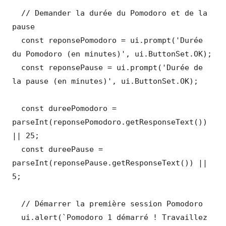
  // Demander la durée du Pomodoro et de la 
pause

  const reponsePomodoro = ui.prompt('Durée 
du Pomodoro (en minutes)', ui.ButtonSet.OK);

  const reponsePause = ui.prompt('Durée de 
la pause (en minutes)', ui.ButtonSet.OK);

  const dureePomodoro = 
parseInt(reponsePomodoro.getResponseText()) 
|| 25;

  const dureePause = 
parseInt(reponsePause.getResponseText()) || 
5;

  // Démarrer la première session Pomodoro

  ui.alert(`Pomodoro 1 démarré ! Travaillez 