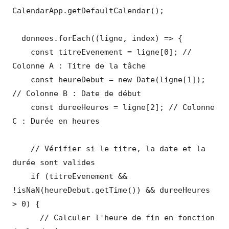
CalendarApp.getDefaultCalendar();

  donnees.forEach((ligne, index) => {

    const titreEvenement = ligne[0]; // 
Colonne A : Titre de la tâche

    const heureDebut = new Date(ligne[1]); 
// Colonne B : Date de début

    const dureeHeures = ligne[2]; // Colonne 
C : Durée en heures

    // Vérifier si le titre, la date et la 
durée sont valides

    if (titreEvenement && 
!isNaN(heureDebut.getTime()) && dureeHeures 
> 0) {

      // Calculer l'heure de fin en fonction 