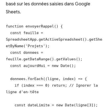
basé sur les données saisies dans Google
Sheets.
function envoyerRappel() {

  const feuille = 
SpreadsheetApp.getActiveSpreadsheet().getShe
etByName('Projets');

  const donnees = 
feuille.getDataRange().getValues();

  const aujourdHui = new Date();

  donnees.forEach((ligne, index) => {

    if (index === 0) return; // Ignorer la 
ligne d'en-tête

    const dateLimite = new Date(ligne[3]); 