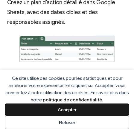
Créez un plan d’action détaillé dans Google
Sheets, avec des dates cibles et des
responsables assignés.
Ajoutez un script pour envoyer
Ce site utilise des cookies pour les statistiques et pour
automatiquement des rapports hebdomadaires
améliorer votre expérience. En cliquant sur Accepter, vous
aux parties prenantes.
consentez à notre utilisation des cookies. En savoir plus dans
notre
politique de confidentialité
.
function envoyerRapportHebdomadaire() {

Accepter
  const feuille = 
Préférences des cookies
Refuser
SpreadsheetApp.getActiveSpreadsheet().getShe
etByName('Plan d’action');
