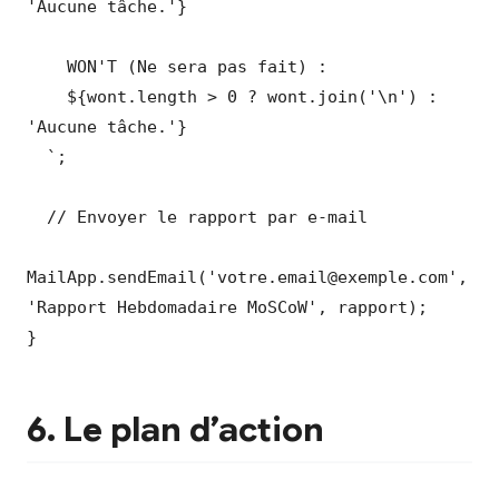
'Aucune tâche.'}

    WON'T (Ne sera pas fait) :

    ${wont.length > 0 ? wont.join('\n') : 
'Aucune tâche.'}

  `;

  // Envoyer le rapport par e-mail

MailApp.sendEmail('votre.email@exemple.com', 
'Rapport Hebdomadaire MoSCoW', rapport);

}
6. Le plan d’action