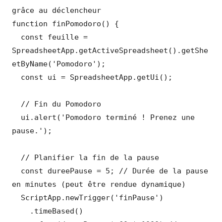
grâce au déclencheur

function finPomodoro() {

  const feuille = 
SpreadsheetApp.getActiveSpreadsheet().getShe
etByName('Pomodoro');

  const ui = SpreadsheetApp.getUi();

  // Fin du Pomodoro

  ui.alert('Pomodoro terminé ! Prenez une 
pause.');

  // Planifier la fin de la pause

  const dureePause = 5; // Durée de la pause 
en minutes (peut être rendue dynamique)

  ScriptApp.newTrigger('finPause')

    .timeBased()
