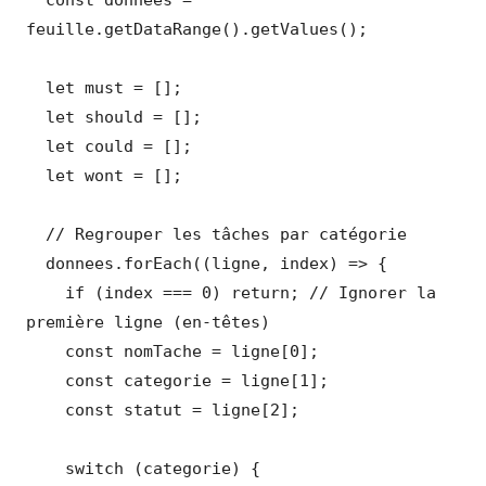
feuille.getDataRange().getValues();

  let must = [];

  let should = [];

  let could = [];

  let wont = [];

  // Regrouper les tâches par catégorie

  donnees.forEach((ligne, index) => {

    if (index === 0) return; // Ignorer la 
première ligne (en-têtes)

    const nomTache = ligne[0];

    const categorie = ligne[1];

    const statut = ligne[2];

    switch (categorie) {
