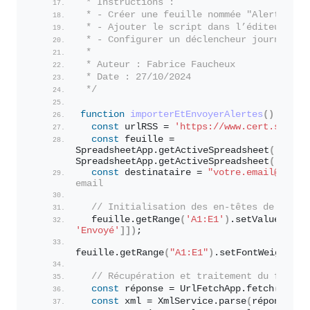
 * Instructions :
 * - Créer une feuille nommée "Alertes" d
 * - Ajouter le script dans l’éditeur de 
 * - Configurer un déclencheur journalier
 * 
 * Auteur : Fabrice Faucheux
 * Date : 27/10/2024
 */
function
importerEtEnvoyerAlertes
(
)
{
const
 urlRSS = 
'https://www.cert.ssi.go
const
 feuille = 
SpreadsheetApp.
getActiveSpreadsheet
(
)
.
getS
SpreadsheetApp.
getActiveSpreadsheet
(
)
.
inse
const
 destinataire = 
"votre.email@exemp
email
// Initialisation des en-têtes de colon
  feuille.
getRange
(
'A1:E1'
)
.
setValues
(
[
[
'
'Envoyé'
]
]
)
;
feuille.
getRange
(
"A1:E1"
)
.
setFontWeight
(
"b
// Récupération et traitement du flux R
const
 réponse = UrlFetchApp.
fetch
(
urlRS
const
 xml = XmlService.
parse
(
réponse.
ge