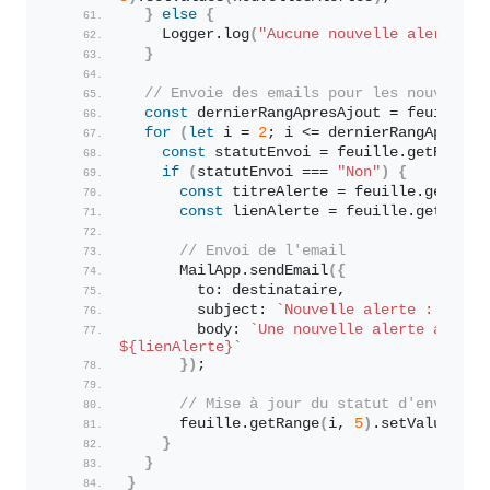
}
else
{
    Logger.
log
(
"Aucune nouvelle alerte tr
}
// Envoie des emails pour les nouvelles
const
 dernierRangApresAjout = feuille.
g
for
(
let
 i = 
2
; i <= dernierRangApresAj
const
 statutEnvoi = feuille.
getRange
(
if
(
statutEnvoi === 
"Non"
)
{
const
 titreAlerte = feuille.
getRang
const
 lienAlerte = feuille.
getRange
// Envoi de l'email
      MailApp.
sendEmail
(
{
        to: destinataire,
        subject: 
`Nouvelle alerte : 
${tit
        body: 
`Une nouvelle alerte a été 
${lienAlerte}
`
}
)
;
// Mise à jour du statut d'envoi
      feuille.
getRange
(
i, 
5
)
.
setValue
(
"Ou
}
}
}