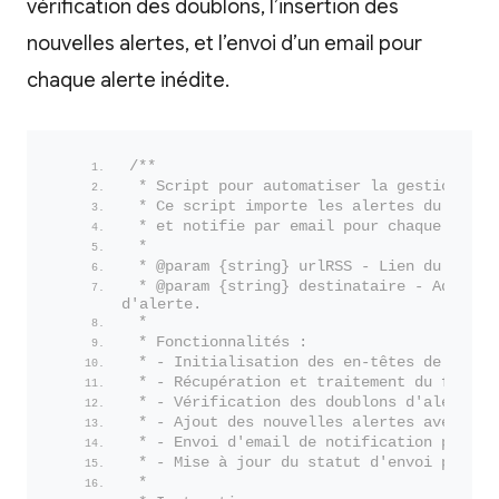
vérification des doublons, l’insertion des
nouvelles alertes, et l’envoi d’un email pour
chaque alerte inédite.
/**
 * Script pour automatiser la gestion des
 * Ce script importe les alertes du flux 
 * et notifie par email pour chaque nouve
 *
 * @param {string} urlRSS - Lien du flux 
 * @param {string} destinataire - Adresse 
d'alerte.
 * 
 * Fonctionnalités :
 * - Initialisation des en-têtes de colon
 * - Récupération et traitement du flux R
 * - Vérification des doublons d'alertes 
 * - Ajout des nouvelles alertes avec sta
 * - Envoi d'email de notification pour c
 * - Mise à jour du statut d'envoi pour é
 * 