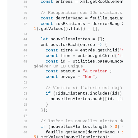
const
 entrées = xml.
getRootElement
(
)
.
ge
// Récupération des IDs existants dans 
const
 dernierRang = feuille.
getLastRow
(
const
 idsExistants = dernierRang > 
1
 ? 
1
)
.
getValues
(
)
.
flat
(
)
 : 
[
]
;
let
 nouvellesAlertes = 
[
]
;
  entrées.
forEach
(
entrée 
=>
{
const
 titre = entrée.
getChild
(
'title'
const
 lien = entrée.
getChild
(
'link'
)
.
const
 id = Utilities.
base64EncodeWebS
générer un ID unique
const
 statut = 
"À traiter"
;
const
 envoyé = 
"Non"
;
// Vérifie si l'alerte est déjà prése
if
(
!idsExistants.
includes
(
id
)
)
{
      nouvellesAlertes.
push
(
[
id, titre, l
}
}
)
;
// Insère les nouvelles alertes dans la
if
(
nouvellesAlertes.
length
 > 
0
)
{
    feuille.
getRange
(
dernierRang + 
1
, 
1
, 
5
)
.
setValues
(
nouvellesAlertes
)
;