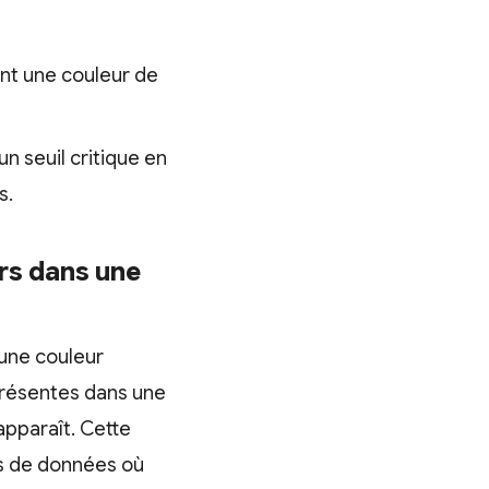
nt une couleur de
n seuil critique en
s.
urs dans une
’une couleur
 présentes dans une
pparaît. Cette
es de données où