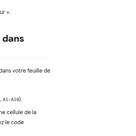
ur ».
e dans
ans votre feuille de
e,
).
A1:A10
e cellule de la
ez le code