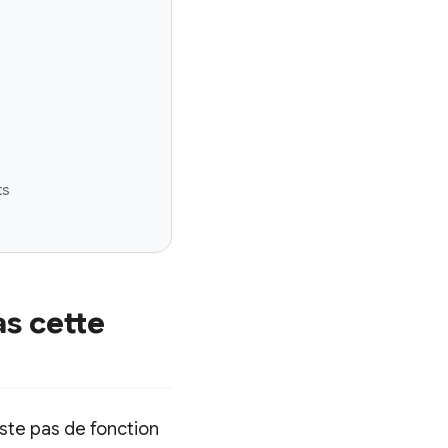
s
ts
s cette
ste pas de fonction