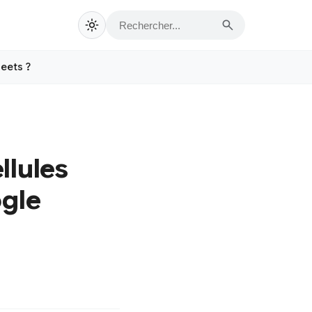
eets ?
llules
ogle