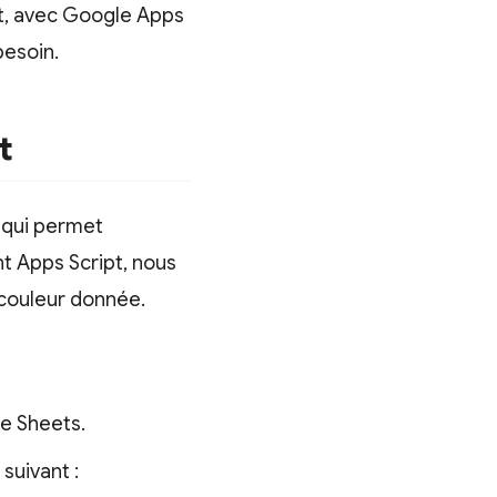
nt, avec Google Apps
besoin.
t
 qui permet
nt Apps Script, nous
 couleur donnée.
le Sheets.
suivant :