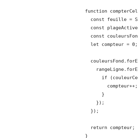
function compterCel
  const feuille = SpreadsheetApp.getActiveSpreadsheet();

  const plageActive = feuille.getRange(plage);

  const couleursFond = plageActive.getBackgrounds();

  let compteur = 0;

  couleursFond.forEach(rangeLigne => {

    rangeLigne.forEach(couleurCellule => {

      if (couleurCellule === couleur) {

        compteur++;

      }

    });

  });

  return compteur;

}