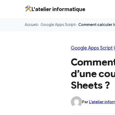
Aller
L'atelier informatique
au
contenu
Accueil
Google Apps Script
Comment calculer l
principal
Google Apps Script
Comment c
d’une cou
Sheets ?
Par
L'atelier info