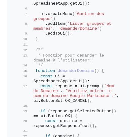
SpreadsheetApp.
getUi
(
)
;
  ui.
createMenu
(
'Gestion des 
groupes'
)
    .
addItem
(
'Lister groupes et 
membres'
, 
'demanderDomaine'
)
    .
addToUi
(
)
;
}
/**
 * Fonction pour demander le 
domaine à l'utilisateur.
 */
function
demanderDomaine
(
)
{
const
 ui = 
SpreadsheetApp.
getUi
(
)
;
const
 reponse = ui.
prompt
(
'Nom 
de Domaine'
, 
'Veuillez entrer le 
nom de domaine Google Workspace :'
, 
ui.
ButtonSet
.
OK_CANCEL
)
;
if
(
reponse.
getSelectedButton
(
)
== ui.
Button
.
OK
)
{
const
 domaine = 
reponse.
getResponseText
(
)
;
if
(
domaine
)
{