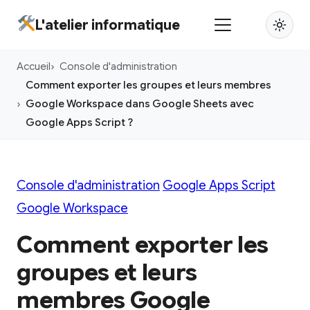
Aller
L'atelier informatique
au
contenu
Accueil
Console d'administration
principal
Comment exporter les groupes et leurs membres
Google Workspace dans Google Sheets avec
Google Apps Script ?
Console d'administration
Google Apps Script
Google Workspace
Comment exporter les
groupes et leurs
membres Google