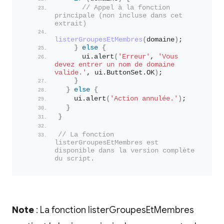
// Appel à la fonction 
principale (non incluse dans cet 
extrait)
listerGroupesEtMembres
(
domaine
)
;
}
else
{
      ui.
alert
(
'Erreur'
, 
'Vous 
devez entrer un nom de domaine 
valide.'
, ui.
ButtonSet
.
OK
)
;
}
}
else
{
    ui.
alert
(
'Action annulée.'
)
;
}
}
// La fonction 
listerGroupesEtMembres est 
disponible dans la version complète 
du script.
Note
: La fonction listerGroupesEtMembres