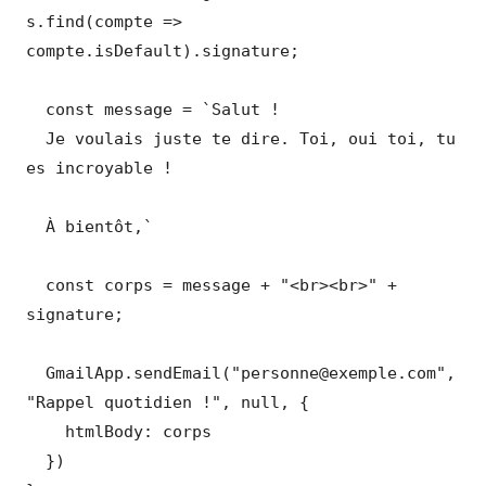
s.find(compte => 
compte.isDefault).signature;

  const message = `Salut !

  Je voulais juste te dire. Toi, oui toi, tu 
es incroyable !

  À bientôt,`

  const corps = message + "<br><br>" + 
signature;

  GmailApp.sendEmail("personne@exemple.com", 
"Rappel quotidien !", null, {

    htmlBody: corps

  })
