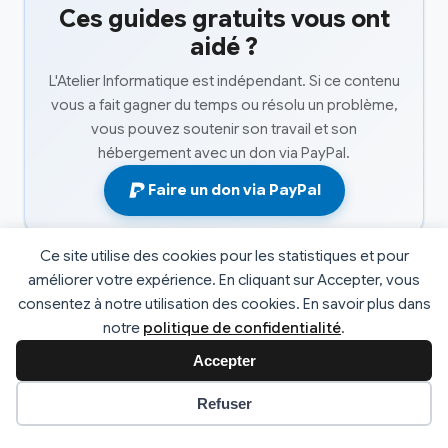
Ces guides gratuits vous ont
aidé ?
L'Atelier Informatique est indépendant. Si ce contenu
vous a fait gagner du temps ou résolu un problème,
vous pouvez soutenir son travail et son
hébergement avec un don via PayPal.
Faire un don via PayPal
Ce site utilise des cookies pour les statistiques et pour
améliorer votre expérience. En cliquant sur Accepter, vous
consentez à notre utilisation des cookies. En savoir plus dans
© 2026 L'atelier informatique. Tous droits réservés. |
notre
politique de confidentialité
.
Développé par
Fabrice Faucheux
v2.4
Accepter
Préférences des cookies
Refuser
Mentions Légales
Politique de Confidentialité