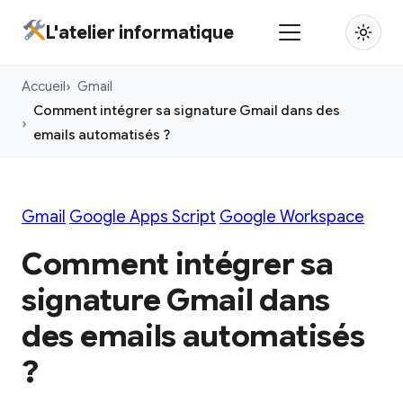
Aller
L'atelier informatique
au
contenu
Accueil
Gmail
principal
Comment intégrer sa signature Gmail dans des
emails automatisés ?
Gmail
Google Apps Script
Google Workspace
Comment intégrer sa
signature Gmail dans
des emails automatisés
?