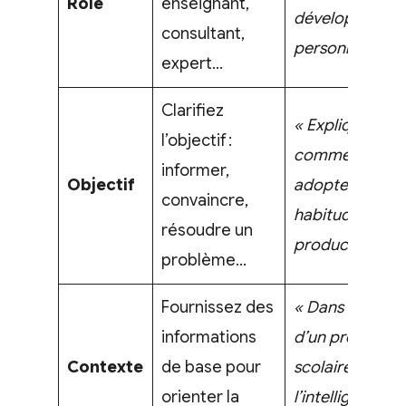
Rôle
enseignant,
développemen
consultant,
personnel. »
expert…
Clarifiez
« Explique
l’objectif :
comment
informer,
Objectif
adopter des
convaincre,
habitudes
résoudre un
productives. »
problème…
Fournissez des
« Dans le cadr
informations
d’un projet
Contexte
de base pour
scolaire sur
orienter la
l’intelligence