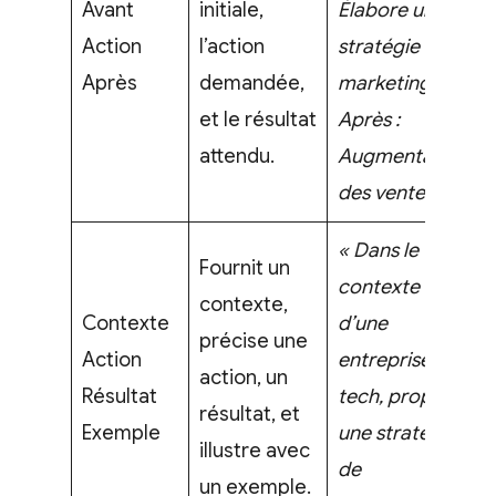
Avant
initiale,
Élabore une
Action
l’action
stratégie
Après
demandée,
marketing.
et le résultat
Après :
attendu.
Augmentation
des ventes. »
« Dans le
Fournit un
contexte
contexte,
Contexte
d’une
précise une
Action
entreprise
action, un
Résultat
tech, propose
résultat, et
Exemple
une stratégie
illustre avec
de
un exemple.