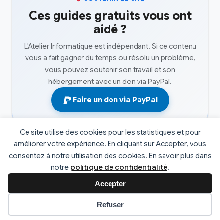
Ces guides gratuits vous ont
aidé ?
L'Atelier Informatique est indépendant. Si ce contenu
vous a fait gagner du temps ou résolu un problème,
vous pouvez soutenir son travail et son
hébergement avec un don via PayPal.
Faire un don via PayPal
Ce site utilise des cookies pour les statistiques et pour
améliorer votre expérience. En cliquant sur Accepter, vous
consentez à notre utilisation des cookies. En savoir plus dans
© 2026 L'atelier informatique. Tous droits réservés. |
notre
politique de confidentialité
.
Développé par
Fabrice Faucheux
v2.4
Accepter
Préférences des cookies
Refuser
Mentions Légales
Politique de Confidentialité