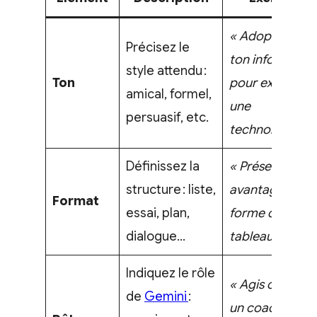
« Adopte un
Précisez le
ton informatif
style attendu :
Ton
pour expliquer
amical, formel,
une
persuasif, etc.
technologie. »
Définissez la
« Présente les
structure : liste,
avantages sou
Format
essai, plan,
forme de
dialogue…
tableau. »
Indiquez le rôle
« Agis comme
de
Gemini
:
un coach en