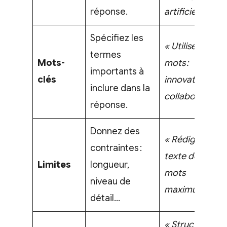
réponse.
artificielle. »
Spécifiez les
« Utilise les
termes
Mots-
mots :
importants à
clés
innovation, IA,
inclure dans la
collaboration. 
réponse.
Donnez des
« Rédige un
contraintes :
texte de 100
Limites
longueur,
mots
niveau de
maximum. »
détail…
« Structure ta