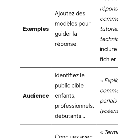
réponse
Ajoutez des
comme ce
modèles pour
Exemples
tutoriel
guider la
technique. »
–
réponse.
inclure le
fichier
Identifiez le
« Explique
public cible :
comme si tu
Audience
enfants,
parlais à des
professionnels,
lycéens. »
débutants…
« Termine avec
Concluez avec