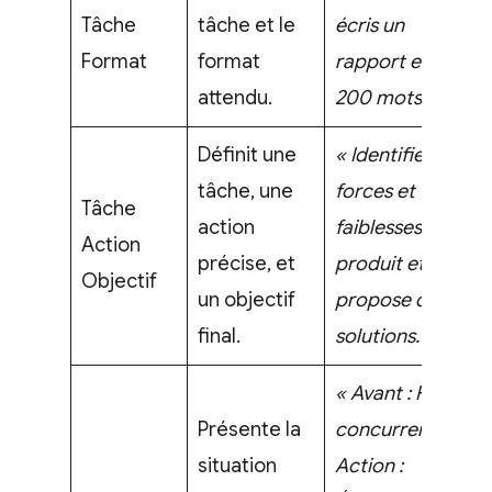
Tâche
tâche et le
écris un
Format
format
rapport en
attendu.
200 mots. »
Définit une
« Identifie les
tâche, une
forces et
Tâche
action
faiblesses d’un
Action
précise, et
produit et
Objectif
un objectif
propose des
final.
solutions. »
« Avant : Forte
Présente la
concurrence.
situation
Action :