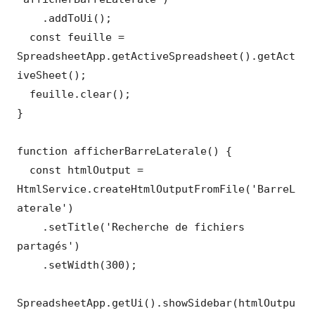
    .addToUi();

  const feuille = 
SpreadsheetApp.getActiveSpreadsheet().getAct
iveSheet();

  feuille.clear();

}

function afficherBarreLaterale() {

  const htmlOutput = 
HtmlService.createHtmlOutputFromFile('BarreL
aterale')

    .setTitle('Recherche de fichiers 
partagés')

    .setWidth(300);

SpreadsheetApp.getUi().showSidebar(htmlOutpu