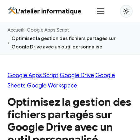
Aller
L'atelier informatique
au
contenu
Accueil
Google Apps Script
principal
Optimisez la gestion des fichiers partagés sur
Google Drive avec un outil personnalisé
Google Apps Script
Google Drive
Google
Sheets
Google Workspace
Optimisez la gestion des
fichiers partagés sur
Google Drive avec un
outil personnalisé