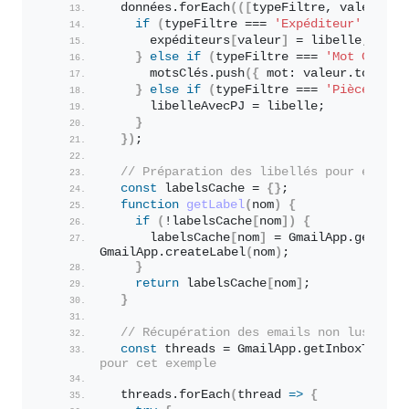
  données.
forEach
(
(
[
typeFiltre, valeur, l
if
(
typeFiltre === 
'Expéditeur'
 && va
      expéditeurs
[
valeur
]
 = libelle;
}
else
if
(
typeFiltre === 
'Mot Clé'
 &
      motsClés.
push
(
{
 mot: valeur.
toLower
}
else
if
(
typeFiltre === 
'Pièce Join
      libelleAvecPJ = libelle;
}
}
)
;
// Préparation des libellés pour éviter
const
 labelsCache = 
{
}
;
function
getLabel
(
nom
)
{
if
(
!labelsCache
[
nom
]
)
{
      labelsCache
[
nom
]
 = GmailApp.
getUser
GmailApp.
createLabel
(
nom
)
;
}
return
 labelsCache
[
nom
]
;
}
// Récupération des emails non lus dans
const
 threads = GmailApp.
getInboxThread
pour cet exemple
  threads.
forEach
(
thread 
=>
{