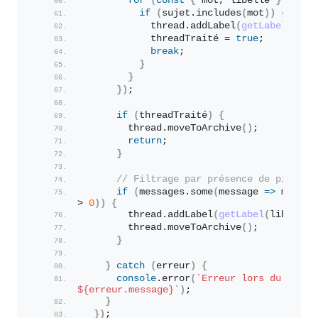
for
(
const
{
 mot, libelle 
}
 of mo
if
(
sujet.
includes
(
mot
)
)
{
            thread.
addLabel
(
getLabel
(
libe
            threadTraité = 
true
;
break
;
}
}
}
)
;
if
(
threadTraité
)
{
        thread.
moveToArchive
(
)
;
return
;
}
// Filtrage par présence de pièce j
if
(
messages.
some
(
message 
=>
 messag
> 
0
)
)
{
        thread.
addLabel
(
getLabel
(
libelleA
        thread.
moveToArchive
(
)
;
}
}
catch
(
erreur
)
{
console
.
error
(
${erreur.message}
`
)
;
}
}
)
;