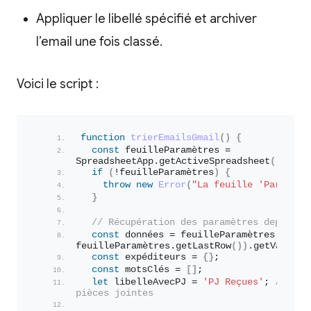
Appliquer le libellé spécifié et archiver
l’email une fois classé.
Voici le script :
function
trierEmailsGmail
(
)
{
const
 feuilleParamètres = 
SpreadsheetApp.
getActiveSpreadsheet
(
)
.
getS
if
(
!feuilleParamètres
)
{
throw
new
Error
(
"La feuille 'Paramètr
}
// Récupération des paramètres depuis l
const
 données = feuilleParamètres.
getRa
feuilleParamètres.
getLastRow
(
)
)
.
getValues
(
const
 expéditeurs = 
{
}
;
const
 motsClés = 
[
]
;
let
 libelleAvecPJ = 
'PJ Reçues'
; 
// Lib
pièces jointes