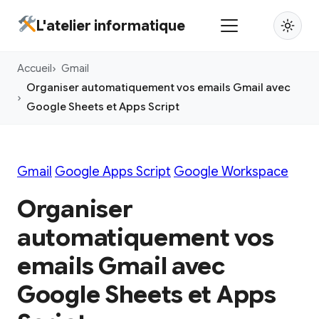
Aller
L'atelier informatique
au
contenu
Accueil
Gmail
principal
Organiser automatiquement vos emails Gmail avec
Google Sheets et Apps Script
Gmail
Google Apps Script
Google Workspace
Organiser
automatiquement vos
emails Gmail avec
Google Sheets et Apps