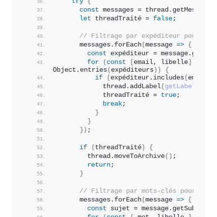
try
{
const
 messages = thread.
getMessages
let
 threadTraité = 
false
;
// Filtrage par expéditeur pour tou
      messages.
forEach
(
message 
=>
{
const
 expéditeur = message.
getFro
for
(
const
[
email, libelle
]
 of 
Object.
entries
(
expéditeurs
)
)
{
if
(
expéditeur.
includes
(
email
)
)
            thread.
addLabel
(
getLabel
(
libe
            threadTraité = 
true
;
break
;
}
}
}
)
;
if
(
threadTraité
)
{
        thread.
moveToArchive
(
)
;
return
;
}
// Filtrage par mots-clés pour tout
      messages.
forEach
(
message 
=>
{
const
 sujet = message.
getSubject
(