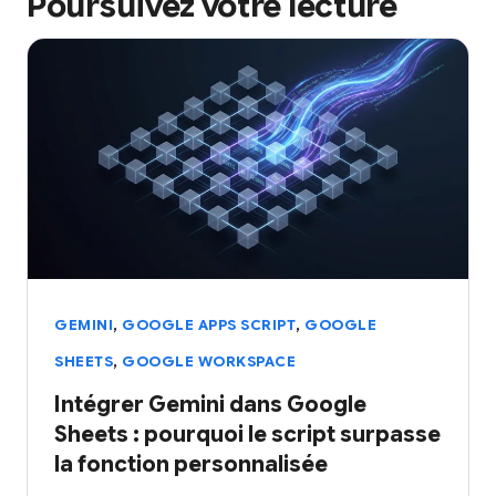
Poursuivez votre lecture
,
,
GEMINI
GOOGLE APPS SCRIPT
GOOGLE
,
SHEETS
GOOGLE WORKSPACE
Intégrer Gemini dans Google
Sheets : pourquoi le script surpasse
la fonction personnalisée