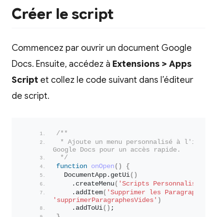
Créer le script
Commencez par ouvrir un document Google
Docs. Ensuite, accédez à
Extensions > Apps
Script
et collez le code suivant dans l’éditeur
de script.
/**
 * Ajoute un menu personnalisé à l'interfa
Google Docs pour un accès rapide.
 */
function
onOpen
(
)
{
  DocumentApp.
getUi
(
)
    .
createMenu
(
'Scripts Personnalisés'
)
    .
addItem
(
'Supprimer les Paragraphes V
'supprimerParagraphesVides'
)
    .
addToUi
(
)
;
}