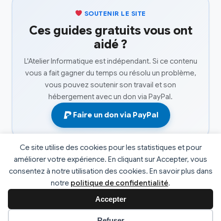
SOUTENIR LE SITE
Ces guides gratuits vous ont
aidé ?
L'Atelier Informatique est indépendant. Si ce contenu
vous a fait gagner du temps ou résolu un problème,
vous pouvez soutenir son travail et son
hébergement avec un don via PayPal.
Faire un don via PayPal
Ce site utilise des cookies pour les statistiques et pour
améliorer votre expérience. En cliquant sur Accepter, vous
consentez à notre utilisation des cookies. En savoir plus dans
© 2026 L'atelier informatique. Tous droits réservés. |
notre
politique de confidentialité
.
Développé par
Fabrice Faucheux
v2.4
Accepter
Préférences des cookies
Refuser