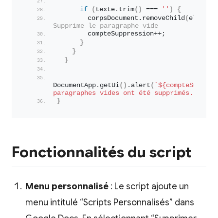
if
(
texte.
trim
(
)
 === 
''
)
{
        corpsDocument.
removeChild
(
element
Supprime le paragraphe vide
        compteSuppression++;
}
}
}
DocumentApp.
getUi
(
)
.
alert
(
`
${compteSuppres
paragraphes vides ont été supprimés.`
)
;
}
Fonctionnalités du script
Menu personnalisé
: Le script ajoute un
menu intitulé “Scripts Personnalisés” dans