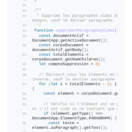
/**
 * Supprime les paragraphes vides du docum
Google, sauf le dernier paragraphe.
 */
function
supprimerParagraphesVides
(
)
{
const
 documentActif = 
DocumentApp.
getActiveDocument
(
)
;
const
 corpsDocument = 
documentActif.
getBody
(
)
;
const
 totalElements = 
corpsDocument.
getNumChildren
(
)
;
let
 compteSuppression = 
0
;
// Parcourt tous les éléments en ordre 
inverse, sauf le dernier paragraphe
for
(
let
 i = totalElements - 
2
; i >= 
0
;
{
const
 element = corpsDocument.
getChil
// Vérifie si l'élément est un paragra
et s'il est vide ou ne contient que des es
if
(
element.
getType
(
)
 === 
DocumentApp.
ElementType
.
PARAGRAPH
)
{
const
 texte = 
element.
asParagraph
(
)
.
getText
(
)
;