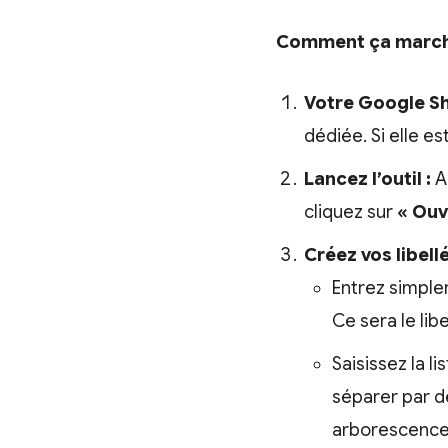
Comment ça marche 
Votre Google S
dédiée. Si elle e
Lancez l’outil :
A
cliquez sur
« Ouvr
Créez vos libellé
Entrez simpl
Ce sera le lib
Saisissez la l
séparer par de
arborescence