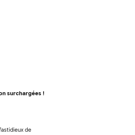
ion surchargées !
 fastidieux de