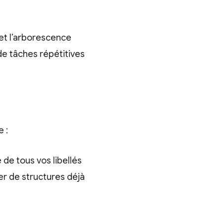
» et l’arborescence
e tâches répétitives
e :
 de tous vos libellés
rer de structures déjà