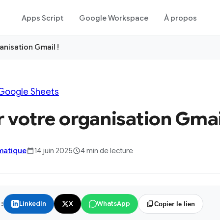
Apps Script
Google Workspace
À propos
anisation Gmail !
Google Sheets
 votre organisation Gmai
rmatique
14 juin 2025
4 min de lecture
:
LinkedIn
X
WhatsApp
Copier le lien