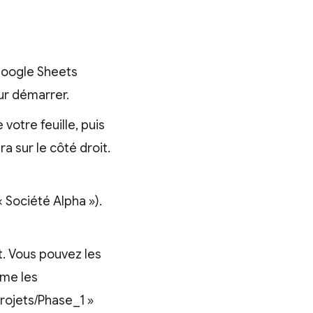
Google Sheets
our démarrer.
votre feuille, puis
ira sur le côté droit.
 Société Alpha »).
t. Vous pouvez les
ême les
ojets/Phase_1 »