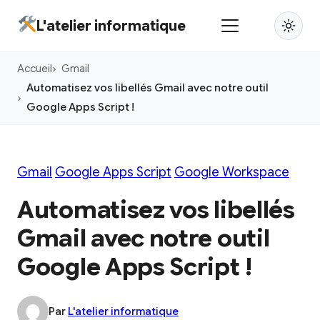
Aller
L'atelier informatique
au
contenu
Accueil
Gmail
principal
Automatisez vos libellés Gmail avec notre outil
Google Apps Script !
Gmail
Google Apps Script
Google Workspace
Automatisez vos libellés
Gmail avec notre outil
Google Apps Script !
Par
L'atelier informatique