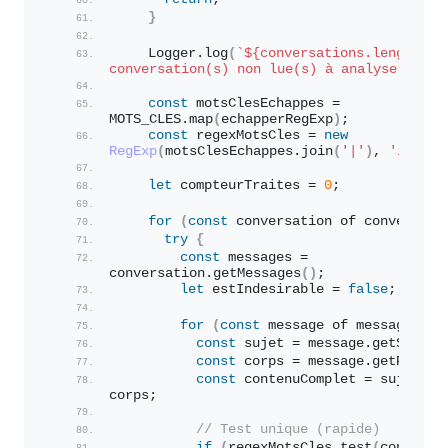
}
    Logger.
log
(
`
${conversations.length}
conversation(s) non lue(s) à analyser.`
)
;
const
 motsClesEchappes = 
MOTS_CLES.
map
(
echapperRegExp
)
;
const
 regexMotsCles = 
new
RegExp
(
motsClesEchappes.
join
(
'|'
)
, 
'i'
)
;
let
 compteurTraites = 
0
;
for
(
const
 conversation of conversati
try
{
const
 messages = 
conversation.
getMessages
(
)
;
let
 estIndesirable = 
false
;
for
(
const
 message of messages
)
{
const
 sujet = message.
getSubjec
const
 corps = message.
getPlainB
const
 contenuComplet = sujet + 
corps;
// Test unique (rapide)
if
(
regexMotsCles.
test
(
contenuC