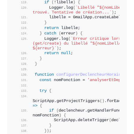
if
(
!libelle
)
{
      Logger.
log
(
`Libellé "
${nomLibelle}
"
trouvé. Tentative de création...`
)
;
      libelle = GmailApp.
createLabel
(
nomL
}
return
 libelle;
}
catch
(
erreur
)
{
    Logger.
log
(
`Erreur critique lors de la
(get/create) du libellé "
${nomLibelle}
": 
${erreur}
`
)
;
return
null
;
}
}
function
configurerDeclencheurHoraire
(
)
{
const
 nomFonction = 
'analyserEtDeplacer
try
{
ScriptApp.
getProjectTriggers
(
)
.
forEach
(
=>
{
if
(
declencheur.
getHandlerFunction
(
nomFonction
)
{
        ScriptApp.
deleteTrigger
(
declenche
}
}
)
;