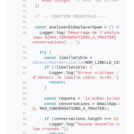
"ends tonight"
// Pour les offres urgen
]
;
// --- FONCTION PRINCIPALE ---
const
 analyserEtDeplacerSpam = 
(
)
=>
{
  Logger.
log
(
`Démarrage de l'analyse des e
(max 
${MAX_CONVERSATIONS_A_TRAITER}
conversations)...`
)
;
try
{
const
 libelleCible = 
obtenirOuCreerLibelle
(
NOM_LIBELLE_CIBLE
)
;
if
(
!libelleCible
)
{
      Logger.
log
(
"Erreur critique : Imposs
d'obtenir le libellé cible. Arrêt."
)
;
return
;
}
const
 requete = 
'is:inbox is:unread'
;
const
 conversations = GmailApp.
search
0
, MAX_CONVERSATIONS_A_TRAITER
)
;
if
(
conversations.
length
 === 
0
)
{
      Logger.
log
(
"Aucune nouvelle conversa
lue trouvée."
)
;
return
;