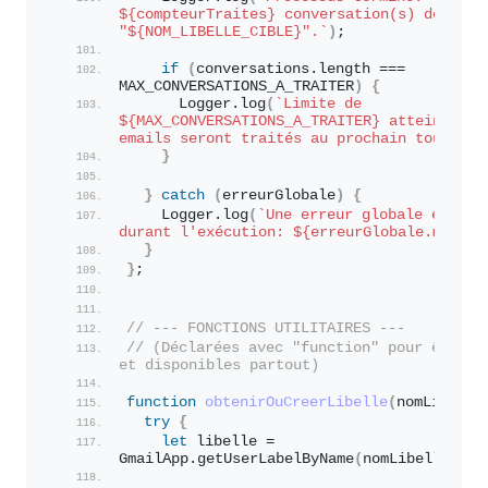
${compteurTraites}
 conversation(s) déplacée
"
${NOM_LIBELLE_CIBLE}
".`
)
;
if
(
conversations.
length
 === 
MAX_CONVERSATIONS_A_TRAITER
)
{
      Logger.
log
(
`Limite de 
${MAX_CONVERSATIONS_A_TRAITER}
 atteinte. D'
emails seront traités au prochain tour.`
)
;
}
}
catch
(
erreurGlobale
)
{
    Logger.
log
(
`Une erreur globale est sur
durant l'exécution: 
${erreurGlobale.messag
}
}
;
// --- FONCTIONS UTILITAIRES ---
// (Déclarées avec "function" pour être "h
et disponibles partout)
function
obtenirOuCreerLibelle
(
nomLibelle
try
{
let
 libelle = 
GmailApp.
getUserLabelByName
(
nomLibelle
)
;