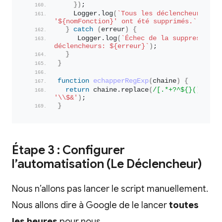
}
)
;
    Logger.
log
(
`Tous les déclencheurs pour
'
${nomFonction}
' ont été supprimés.`
)
;
}
catch
(
erreur
)
{
     Logger.
log
(
`Échec de la suppression d
déclencheurs: 
${erreur}
`
)
;
}
}
function
echapperRegExp
(
chaine
)
{
return
 chaine.
replace
(
/[.*+?^${}()|[\]\
'
\\
$&'
)
; 
}
Étape 3 : Configurer
l’automatisation (Le Déclencheur)
Nous n’allons pas lancer le script manuellement.
Nous allons dire à Google de le lancer
toutes
les heures
pour nous.