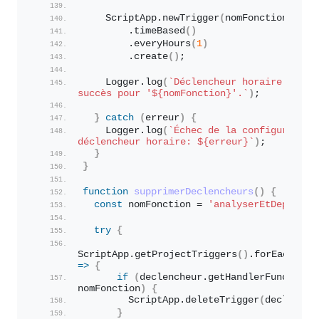
    ScriptApp.
newTrigger
(
nomFonction
)
        .
timeBased
(
)
        .
everyHours
(
1
)
        .
create
(
)
;
    Logger.
log
(
`Déclencheur horaire config
succès pour '
${nomFonction}
'.`
)
;
}
catch
(
erreur
)
{
    Logger.
log
(
`Échec de la configuration 
déclencheur horaire: 
${erreur}
`
)
;
}
}
function
supprimerDeclencheurs
(
)
{
const
 nomFonction = 
'analyserEtDeplacer
try
{
ScriptApp.
getProjectTriggers
(
)
.
forEach
(
=>
{
if
(
declencheur.
getHandlerFunction
(
nomFonction
)
{
        ScriptApp.
deleteTrigger
(
declenche
}