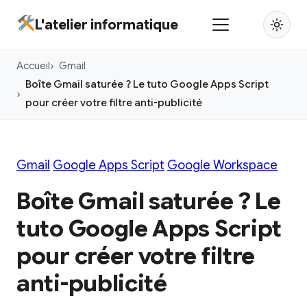
Aller
L'atelier informatique
au
contenu
Accueil
Gmail
principal
Boîte Gmail saturée ? Le tuto Google Apps Script
pour créer votre filtre anti-publicité
Gmail
Google Apps Script
Google Workspace
Boîte Gmail saturée ? Le
tuto Google Apps Script
pour créer votre filtre
anti-publicité