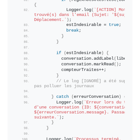
{
            Logger.
log
(
`[ACTION] Mot-clé(s
trouvé(s) dans l'email (Sujet: '
${sujet}
').
Déplacement.`
)
;
            estIndesirable = 
true
;
break
; 
}
}
if
(
estIndesirable
)
{
          conversation.
addLabel
(
libelleCi
          conversation.
markRead
(
)
;
          compteurTraites++;
}
// Le log [IGNORÉ] a été supprimé 
pas polluer les journaux
}
catch
(
erreurConversation
)
{
        Logger.
log
(
`Erreur lors du traitem
d'une conversation (ID: 
${conversation.get
${erreurConversation.message}
. Passage à la
suivante.`
)
;
}
}
    Logger.
log
(
`Processus terminé. 