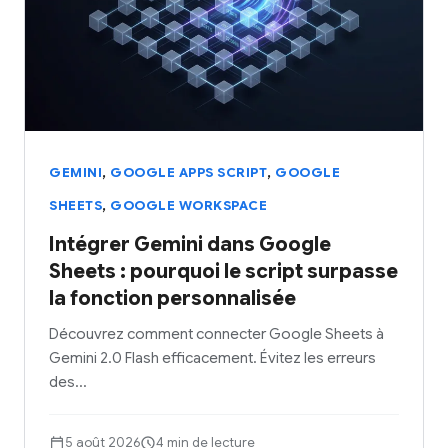
,
,
GEMINI
GOOGLE APPS SCRIPT
GOOGLE
,
SHEETS
GOOGLE WORKSPACE
Intégrer Gemini dans Google
Sheets : pourquoi le script surpasse
la fonction personnalisée
Découvrez comment connecter Google Sheets à
Gemini 2.0 Flash efficacement. Évitez les erreurs
des…
5 août 2026
4 min de lecture