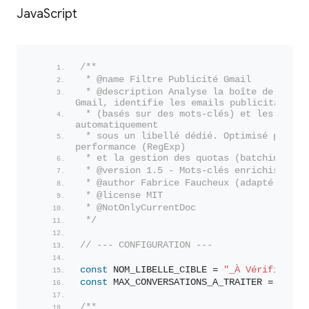
JavaScript
/**
 * @name Filtre Publicité Gmail
 * @description Analyse la boîte de récept
Gmail, identifie les emails publicitaires 
 * (basés sur des mots-clés) et les classe
automatiquement 
 * sous un libellé dédié. Optimisé pour la
performance (RegExp) 
 * et la gestion des quotas (batching).
 * @version 1.5 - Mots-clés enrichis
 * @author Fabrice Faucheux (adapté pour 
 * @license MIT
 * @NotOnlyCurrentDoc
 */
// --- CONFIGURATION ---
const
 NOM_LIBELLE_CIBLE = 
"_À Vérifier Pu
const
 MAX_CONVERSATIONS_A_TRAITER = 
200
;
/**