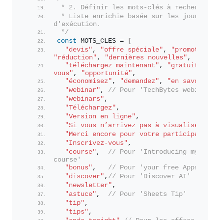
 * 2. Définir les mots-clés à rechercher.
 * Liste enrichie basée sur les journaux 
d'exécution.
 */
const
 MOTS_CLES = 
[
"devis"
, 
"offre spéciale"
, 
"promotion"
,
"réduction"
, 
"dernières nouvelles"
,
"téléchargez maintenant"
, 
"gratuit"
, 
"i
vous"
, 
"opportunité"
,
"économisez"
, 
"demandez"
, 
"en savoir pl
"webinar"
, 
// Pour 'TechBytes webinars'
"webinars"
,
"Téléchargez"
,
"Version en ligne"
,
"Si vous n’arrivez pas à visualiser cet
"Merci encore pour votre participation 
"Inscrivez-vous"
,
"course"
,  
// Pour 'Introducing my brand
course'
"bonus"
,   
// Pour 'your free Apps Scri
"discover"
,
// Pour 'Discover AI'
"newsletter"
,
"astuce"
,  
// Pour 'Sheets Tip'
"tip"
,
"tips"
,