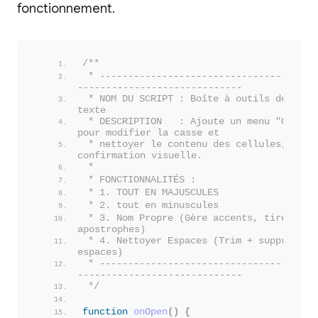
fonctionnement.
/**
 * --------------------------------------
-----------------------------
 * NOM DU SCRIPT : Boîte à outils de forma
texte
 * DESCRIPTION   : Ajoute un menu "Outils 
pour modifier la casse et
 * nettoyer le contenu des cellules, avec 
confirmation visuelle.
 *
 * FONCTIONNALITÉS :
 * 1. TOUT EN MAJUSCULES
 * 2. tout en minuscules
 * 3. Nom Propre (Gère accents, tirets, 
apostrophes)
 * 4. Nettoyer Espaces (Trim + suppression
espaces)
 * --------------------------------------
-----------------------------
 */
function
onOpen
(
)
{