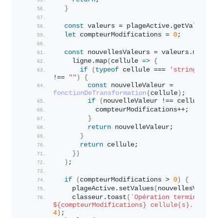
}
const
 valeurs = plageActive.
getValues
(
)
let
 compteurModifications = 
0
;
const
 nouvellesValeurs = valeurs.
map
(
li
    ligne.
map
(
cellule 
=>
{
if
(
typeof
 cellule === 
'string'
 && 
!== 
""
)
{
const
 nouvelleValeur = 
fonctionDeTransformation
(
cellule
)
;
if
(
nouvelleValeur !== cellule
)
{
          compteurModifications++;
}
return
 nouvelleValeur;
}
return
 cellule;
}
)
)
;
if
(
compteurModifications > 
0
)
{
    plageActive.
setValues
(
nouvellesValeur
    classeur.
toast
(
${compteurModifications}
 cellule(s).`
, 
"Su
4
)
;