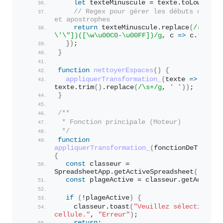
let
 texteMinuscule = texte.
toLowerCas
// Regex pour gérer les débuts de mots
et apostrophes
return
 texteMinuscule.
replace
(
/(?:^|[
\'\"])([\w\u00C0-\u00FF])/g
, c 
=>
 c.
toUppe
}
)
;
}
function
nettoyerEspaces
(
)
{
appliquerTransformation_
(
texte 
=>
texte.
trim
(
)
.
replace
(
/\s+/g
, 
' '
)
)
;
}
/**
 * Fonction principale (Moteur)
 */
function
appliquerTransformation_
(
fonctionDeTransfo
{
const
 classeur = 
SpreadsheetApp.
getActiveSpreadsheet
(
)
;
const
 plageActive = classeur.
getActiveR
if
(
!plageActive
)
{
    classeur.
toast
(
"Veuillez sélectionner 
cellule."
, 
"Erreur"
)
;
return
;