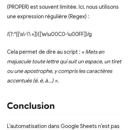
(PROPER) est souvent limitée. Ici, nous utilisons
une expression régulière (Regex) :
/(?:^|[\s\-\’\ »])([\w\u00C0-\u00FF])/g
Cela permet de dire au script :
« Mets en
majuscule toute lettre qui suit un espace, un tiret
ou une apostrophe, y compris les caractères
accentués (é, è, à…) »
.
Conclusion
L’automatisation dans Google Sheets n’est pas