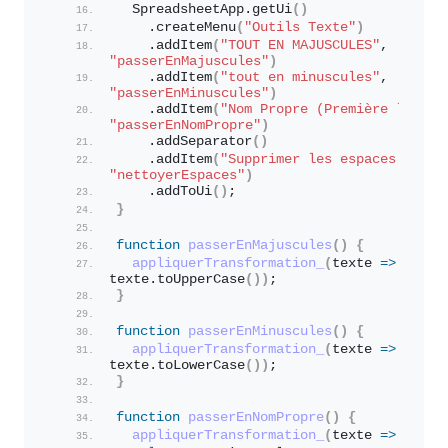
  SpreadsheetApp.
getUi
(
)
    .
createMenu
(
"Outils Texte"
)
    .
addItem
(
"TOUT EN MAJUSCULES"
, 
"passerEnMajuscules"
)
    .
addItem
(
"tout en minuscules"
, 
"passerEnMinuscules"
)
    .
addItem
(
"Nom Propre (Première lettre
"passerEnNomPropre"
)
    .
addSeparator
(
)
    .
addItem
(
"Supprimer les espaces inuti
"nettoyerEspaces"
)
    .
addToUi
(
)
;
}
function
passerEnMajuscules
(
)
{
appliquerTransformation_
(
texte 
=>
texte.
toUpperCase
(
)
)
;
}
function
passerEnMinuscules
(
)
{
appliquerTransformation_
(
texte 
=>
texte.
toLowerCase
(
)
)
;
}
function
passerEnNomPropre
(
)
{
appliquerTransformation_
(
texte 
=>
{