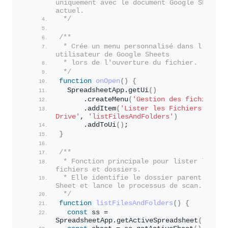
uniquement avec le document Google Sheet 
actuel.
 */
/**
 * Crée un menu personnalisé dans l'interf
utilisateur de Google Sheets
 * lors de l'ouverture du fichier.
 */
function
onOpen
(
)
{
  SpreadsheetApp.
getUi
(
)
      .
createMenu
(
'Gestion des fichiers'
)
      .
addItem
(
'Lister les Fichiers du 
Drive'
, 
'listFilesAndFolders'
)
      .
addToUi
(
)
;
}
/**
 * Fonction principale pour lister les 
fichiers et dossiers.
 * Elle identifie le dossier parent du Goo
Sheet et lance le processus de scan.
 */
function
listFilesAndFolders
(
)
{
const
 ss = 
SpreadsheetApp.
getActiveSpreadsheet
(
)
;