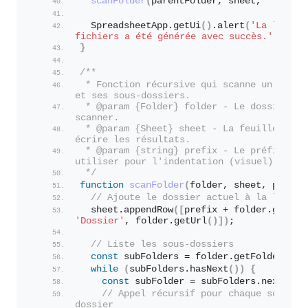
scanFolder
(
parentFolder, sheet, 
""
)
;
  SpreadsheetApp.
getUi
(
)
.
alert
(
'La liste d
fichiers a été générée avec succès.'
)
;
}
/**
 * Fonction récursive qui scanne un dossie
et ses sous-dossiers.
 * @param {Folder} folder - Le dossier à 
scanner.
 * @param {Sheet} sheet - La feuille où 
écrire les résultats.
 * @param {string} prefix - Le préfixe à 
utiliser pour l'indentation (visuel).
 */
function
scanFolder
(
folder, sheet, prefix
// Ajoute le dossier actuel à la liste
  sheet.
appendRow
(
[
prefix + folder.
getNam
'Dossier'
, folder.
getUrl
(
)
]
)
;
// Liste les sous-dossiers
const
 subFolders = folder.
getFolders
(
)
;
while
(
subFolders.
hasNext
(
)
)
{
const
 subFolder = subFolders.
next
(
)
;
// Appel récursif pour chaque sous-
dossier