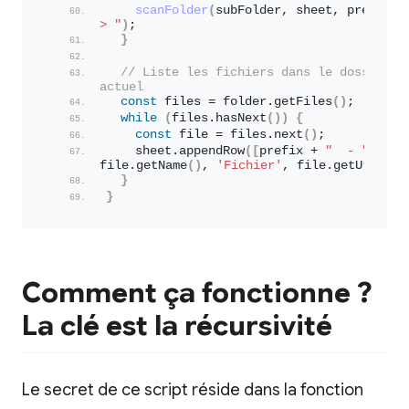
scanFolder
(
subFolder, sheet, prefix +
> "
)
;
}
// Liste les fichiers dans le dossier 
actuel
const
 files = folder.
getFiles
(
)
;
while
(
files.
hasNext
(
)
)
{
const
 file = files.
next
(
)
;
    sheet.
appendRow
(
[
prefix + 
"  - "
 + 
file.
getName
(
)
, 
'Fichier'
, file.
getUrl
(
)
]
)
}
}
Comment ça fonctionne ?
La clé est la récursivité
Le secret de ce script réside dans la fonction