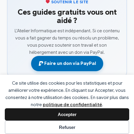
SOUTENIR LE SITE
Ces guides gratuits vous ont
aidé ?
L'Atelier Informatique est indépendant. Si ce contenu
vous a fait gagner du temps ou résolu un problème,
vous pouvez soutenir son travail et son
hébergement avec un don via PayPal.
Faire un don via PayPal
Ce site utilise des cookies pour les statistiques et pour
améliorer votre expérience. En cliquant sur Accepter, vous
consentez à notre utilisation des cookies. En savoir plus dans
© 2026 L'atelier informatique. Tous droits réservés. |
notre
politique de confidentialité
.
Développé par
Fabrice Faucheux
v2.4
Accepter
Préférences des cookies
Refuser
Mentions Légales
Politique de Confidentialité