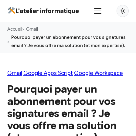
Aller
L'atelier informatique
au
contenu
Accueil
Gmail
principal
Pourquoi payer un abonnement pour vos signatures
email ? Je vous offre ma solution (et mon expertise).
Gmail
Google Apps Script
Google Workspace
Pourquoi payer un
abonnement pour vos
signatures email ? Je
vous offre ma solution